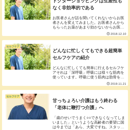
ドクターショッピングは生産性も
なく非効率的である
お医者さんが話を聞いてくれないからお医
者さんを変えてみました。お医者さんから
もらったお薬があまり効かないからお医者
さんを変えてみました。のように、お医者
2018.12.10
さんを変えるという話。利用者さんから良
く聞く話なのですがお医者さんを変えたと
しても担当す...
セルフケア
どんなに忙しくてもできる超簡単
セルフケアの紹介
どんなに忙しくても簡単に行えるセルフケ
アそれは「深呼吸」呼吸には様々な筋肉を
使っています。呼吸に使う筋肉は肋骨を固
定する感じの作りになっているので同じ姿
2019.11.21
勢を取っていると緊張しっぱなしで疲れて
しまいます。デスクワークや長距離の運転
の多い人はこ...
セルフケア
甘っちょろい介護はもう終わる
「老体に鞭打つ介護」へ
「歳のせいでうまく○○できなくなってしま
いました」というような高齢者の要望に国
は今までは「あら、大変ですね。スタッフ