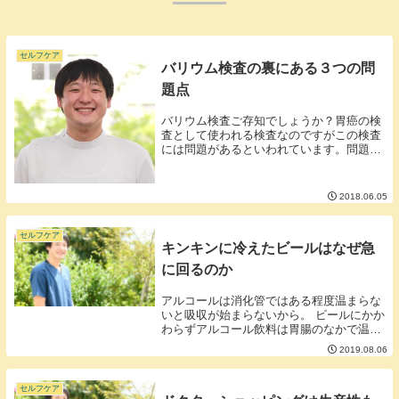
セルフケア
バリウム検査の裏にある３つの問
題点
バリウム検査ご存知でしょうか？胃癌の検
査として使われる検査なのですがこの検査
には問題があるといわれています。問題は
大きく分けて３つ■その１カラダに悪い放
射線を使って胃の状態を見るので被爆は避
けられません。被爆する必要がないのであ
2018.06.05
れば極力被爆...
セルフケア
キンキンに冷えたビールはなぜ急
に回るのか
アルコールは消化管ではある程度温まらな
いと吸収が始まらないから。 ビールにかか
わらずアルコール飲料は胃腸のなかで温ま
るまで吸収効率が悪い状態にあります。 冷
2019.08.06
たいお酒を飲んでもなんだか酔わないので
ペースを上げてガンガン飲むと後半からべ
ろべろに...
セルフケア