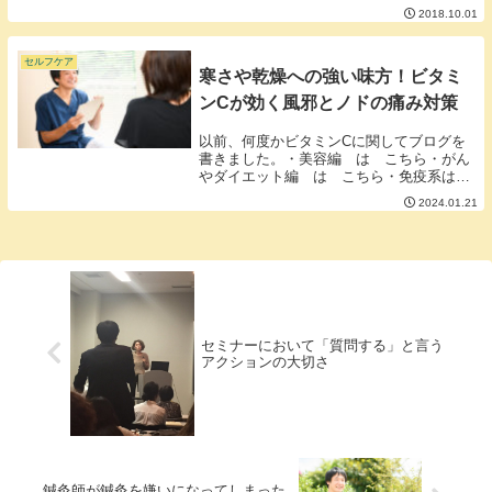
がお手伝いしますね」というような対応を
2018.10.01
してくれていたのですがこれからは「あ
ら、大変ですね。まず筋肉鍛えて何とかし
てください。...
セルフケア
寒さや乾燥への強い味方！ビタミ
ンCが効く風邪とノドの痛み対策
以前、何度かビタミンCに関してブログを
書きました。・美容編 は こちら・がん
やダイエット編 は こちら・免疫系は
こちら先日、あるウェブ交流会に参加した
2024.01.21
のですが参加者の方々、結構ノドを痛めら
れていてボイスチャットではなくテキスト
チャットで参...
セミナーにおいて「質問する」と言う
アクションの大切さ
鍼灸師が鍼灸を嫌いになってしまった