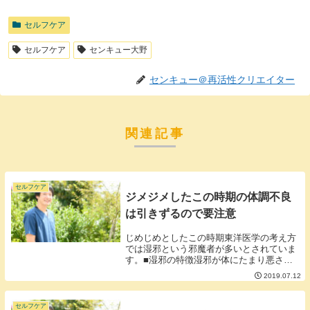
セルフケア
セルフケア
センキュー大野
センキュー＠再活性クリエイター
関連記事
セルフケア
ジメジメしたこの時期の体調不良
は引きずるので要注意
じめじめとしたこの時期東洋医学の考え方
では湿邪という邪魔者が多いとされていま
す。■湿邪の特徴湿邪が体にたまり悪さを
働くとなんだか重だるいような体調不良が
2019.07.12
しつこく起こります。■湿邪を予防するた
めには湿邪が体にたまらないようにするた
めには・体を...
セルフケア