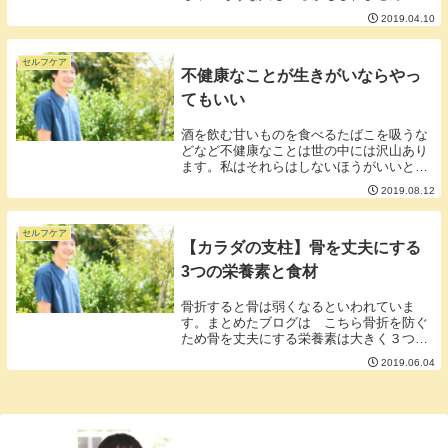
簡単にいうとブドウ糖とビタミンCはそっ
2019.04.10
くりな形をしているということです。ブド
ウ糖はガン細胞の大好物なのですがビタミ
ンCと形が...
セルフケア
不健康なことが生きがいならやっ
てもいい
酒を飲む甘いものを食べるたばこを吸うな
どなど不健康なことは世の中には沢山あり
ます。私はそれらはしないほうがいいと基
本的にブログに書いていますが必ずしも不
2019.08.12
健康なことを禁止することがいいことでは
ないとも思います。■不健康なことがたま
たま人生の生...
セルフケア
【カラダの支柱】骨を丈夫にする
3つの栄養素と食材
骨折すると骨は弱くなるといわれていま
す。まとめたブログは こちら骨折を防ぐ
ため骨を丈夫にする栄養素は大きく３つ①
カルシウム②ビタミンK③ビタミンD骨の
2019.06.04
原料としてカルシウムは有名ですがビタミ
ンK、Dも一緒にとるとカルシウムの吸収
をよくしてくれ...