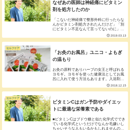
なぜあの医師は神経痛にビタミン
剤を処方したのか
「こないだ神経痛で整形外科に行ったらな
んかビタミン剤処方されたんだけど」「別
にビタミン不足なんて言ってないのに」と
いうお話を利用者さんから聞くことがあり
2019.03.13
ます。▼よく処方されるビタミン製剤の名
前・メチコバール・ハイコバール■なぜビ
タミン製剤が...
セルフケア
「お灸のお風呂」ユニコ・よもぎ
の温もり
お灸の原料でありハーブの女王と呼ばれる
ヨモギ。ヨモギを使った健康法としてお風
呂に入れて使う方法もあります。入浴剤と
しても製造販売している業者もちらほらと
2018.12.15
あるようです。▼今回ご紹介する入浴剤は
こちらユニコの「よもぎの温もり」鍼のメ
ーカーさんよ...
セルフケア
ビタミンCはガン予防やダイエッ
トに最適な栄養素である
■ビタミンCはブドウ糖と似た化学式ででき
ている化学式というだけでなんか毛嫌いし
ちゃいそうな人もいるかもしれませんので