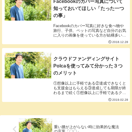
Facebookのカバー写真について
知っておいてほしい「たった一つ
の事」
Facebookのカバー写真に好きな食べ物や
旅行、子供、ペットの写真など自分のお気
に入りの画像を使っている方が結構多いと
思います。楽しそうだなー美味しそうだな
2018.12.28
ーかわいいなーなどなどと思う反面プリフ
ィールとしてはあまり合理的では思いま
す。合理...
ブログ
クラウドファンディングサイト
Polcaを使ってみて分かった３つ
のメリット
①想像以上に手軽である②達成できなくと
も支援金はもらえる③達成しても期限が終
わるまで続く①想像以上に手軽であるクレ
ジットカードとSNSのIDがあれば始めるこ
2019.02.28
とが出来ます。（支援金受け取りの際には
本人確認書類の画像が必要ですが）また、
支援する...
重い腰が上がらない時に効果的な魔法
の言葉「〇〇」