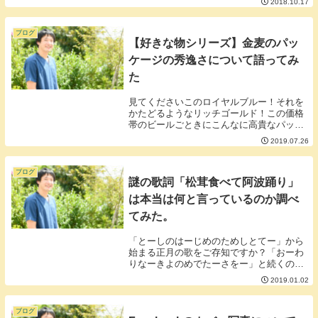
2018.10.17
０００円くらい安く航空券が手に入りまし
た。■格安航空を利用すると手数料が取ら
れるエアトリ...
ブログ
【好きな物シリーズ】金麦のパッ
ケージの秀逸さについて語ってみ
た
見てくださいこのロイヤルブルー！それを
かたどるようなリッチゴールド！この価格
帯のビールごときにこんなに高貴なパッケ
ージを使っていいのでしょうか？金麦って
2019.07.26
商品名を麦でくくってセンターに配置する
というシンプルかつスタイリッシュなデザ
イン！うるさ...
ブログ
謎の歌詞「松茸食べて阿波踊り」
は本当は何と言っているのか調べ
てみた。
「とーしのはーじめのためしとてー」から
始まる正月の歌をご存知ですか？「おーわ
りなーきよのめでたーさをー」と続くので
すが、問題はその次「まつたけたーべてあ
2019.01.02
わおーどりー」・・・・・？？？「松茸食
べて阿波踊り？？」何？正月って松茸食べ
るのが一般的...
ブログ