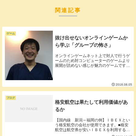
関連記事
ゲーム
抜け出せないオンラインゲームか
ら学ぶ「グループの怖さ」
オンラインゲームネット上で対人で行うゲ
ームのため対コンピューターのゲームより
展開が読めない感じが魅力のゲームです。
私もたまーにですがオンラインで人狼ゲー
ムをやってます。（ホームページは こち
ら）オンラインゲームの中にはプレイヤー
同士でチーム...
2018.08.05
ブログ
格安航空は果たして利用価値があ
るか
【国内線 新潟～福岡の例】ＩＢＥＸとい
う格安航空の会社が使用できます。■格安
航空は航空券が安いＩＢＥＸを利用すると
そのときによると思いますが私の場合、３