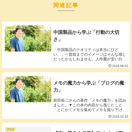
関連記事
ブログ
中国製品から学ぶ「行動の大切
さ」
「中国製品のクオリティは本当にひど
い。」一昔前までのイメージはそんな感じ
だったかもしれません。人件費が安い分安
く売ることができて大量に作ることはでき
2019.08.02
るけど品質が悪いのが一昔前までの中国製
品でした。しかし、今となっては日本製や
その他の海外製と...
ブログ
メモの魔力から学ぶ「ブログの魔
力」
前田裕二さんの著作「メモの魔力」を読み
ました。▼この本の内容から感じたこと
「とにかくメモを集めてメモを掘り下げて
探求・具体化・抽象化などを繰り返して生
2019.02.20
活や仕事に活かすとよい。」メモというツ
ールは非常に強力で前田さんの言っている
こともとても共...
ブログ