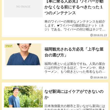
【車に乗る人必見】ワイパーが動
かなくなる前にするべきたった１
つのメンテナンス
車のワイパーの簡単なメンテナンスを紹介
します。■ワイパーの接続部はナット（ネ
ジ）である。ワイパーの付け根はネジで止
める仕組みになっています。▼ワイパーの
2019.01.13
付け根▼ガチャガチャするとカバーが取れ
てネジ部が顔を出します。このネジが緩む
とワイパーに...
ブログ
福岡観光される方必見「上手な屋
台の選び方」
福岡の夜といえば屋台ですね。人気の屋台
には行列ができるほど。ラーメンや、焼き
ラーメン、もつ焼きといった有名なものを
おつまみに一杯やるのが福岡の屋台の醍醐
2018.09.22
味ですね。中にはジビエの屋台なんかもあ
るそうですよ。■中州に泣かされないよう
にしよう屋台...
ブログ
なぜ新潟にはイケアができないの
か
日本海側最大の都市と言いながら新潟には
なかなか大きなショッピング施設が出来ま