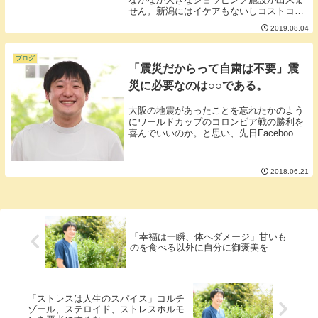
せん。新潟にはイケアもないしコストコも
できるできるといいながらめどが立った話
2019.08.04
は出ていない感じです。■なぜ大型ショッ
ピング施設ができないのか。個人的な見解
ですがおそら...
ブログ
「震災だからって自粛は不要」震
災に必要なのは○○である。
大阪の地震があったことを忘れたかのよう
にワールドカップのコロンビア戦の勝利を
喜んでいいのか。と思い、先日Facebook
に投稿したのですが結果、見事に論破され
てしまいました。■震災と関係のないとこ
ろで自粛しても何の解決にもならない。■
2018.06.21
被災地...
「幸福は一瞬、体へダメージ」甘いも
のを食べる以外に自分に御褒美を
「ストレスは人生のスパイス」コルチ
ゾール、ステロイド、ストレスホルモ