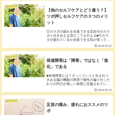
す。■本当にゾワゾワ感はカラダを冷やす
のか。寒いと...
セルフケア
【他のセルフケアとどう違う？】
ツボ押しセルフケアの３つのメリ
ット
①カラダの疲れを自覚できる②自分のカラ
ダと向き合える③どこでも行える■①カラ
ダが疲れているか自覚できる気が張ってい
たり忙しい日が続いたり無理して体を酷使
2019.06.10
しているとカラダが疲れていることに鈍麻
になってしまいます。症状が表に出ていな
くともツボを...
セルフケア
発達障害は「障害」ではなく「進
化」である
■発達障害とは？ざっくりいうと生まれつ
きある脳の機能の障害で個性の偏りやこだ
わりの凹凸が激しい状態と定義されていま
す。その個性の強さ、偏りから他者とコミ
2019.06.25
ュニケーションがとれず周囲に理解されず
苦しむことがしばしばあるそうです。■発
達障害は悪い...
セルフケア
足首の痛み、疲れにおススメのツ
ボ