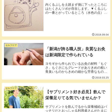
内くるぶしを土踏まず側に下ったところに
はたくさんツボが存在します。▼くるぶし
の一番とがっているところ（水色の点）か
ら▼土踏まず側にくだったピンクのライン
のあたりを探してみるといいです。イタ気
持ちいいところへシールの鍼を貼ってみて
ください。■...
2018.09.04
セルフケア
「新潟が誇る職人技」良質なお灸
は新潟限定で作られている
ヨモギから作られているお灸の材料「もぐ
さ」もぐさにもグレードがありきめの粗い
青臭いものからきめの細かな芳香なものま
でいろいろな種類があります。グレードの
2019.03.25
高いもぐさは実は新潟県でしか作られてい
ません。しかも冬にしか作れないとのこ
と。■なぜ新潟...
セルフケア
【サプリメント好き必見】飲んで
栄養足りてる気でいませんか？
サプリメントを飲んでるから栄養補給はバ
ッチリだとおっしゃる利用者さんがたまに