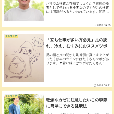
バリウム検査ご存知でしょうか？胃癌の検
査として使われる検査なのですがこの検査
には問題があるといわれています。問題は
大きく分けて３つ■その１カラダに悪い放
射線を使って胃の状態を見るので被爆は避
けられません。被爆する必要がないのであ
2018.06.05
れば極力被爆...
セルフケア
「立ち仕事が多い方必見」足の疲
れ、冷え、むくみにおススメツボ
足の指と指の間から足首側に真っすぐ上が
ったくぼみのラインにはたくさんツボがあ
ります。▼青い線にはツボがたくさん！イ
タ気持ちいいところを探して押したりシー
ルの鍼を貼るといいでしょう。中指と薬指
の間（赤い線）には有名なツボはないので
すがとてもイ...
2018.08.31
セルフケア
乾燥やカゼに注意したいこの季節
に簡単にできる健康法