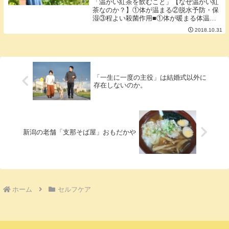
「温かい紅茶を飲むこと」【なぜ温かい紅
茶なのか？】①体が温まる②脱水予防・保
湿③程よい殺菌作用■①体が暖まる体温を
高くキープしておくと免疫の細胞が活発に
2018.10.31
動ける環境になり風邪を引きにくくする効
果が期待できます。体感温度がグンと低く
なり自律神経...
「一生に一度の主役」は結婚式以外に
存在しないのか。
新潟の老舗「支那そば屋」おもだかや
ホーム
セルフケア