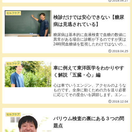
2018.06.27
る職業の人自身の体が壊れていては顔が立
たないですから。というわけで、今回は私
の体のメンテ...
セルフケア
検診だけでは安心できない【糖尿
病は見逃されている】
糖尿病は基本的に血液検査で血糖の数値に
異常がある場合に診断が下るのですが実は
24時間血糖値を監視したわけではないので
血液検査の数値だけでは見逃されてしまう
2019.04.25
ことがあります。■見逃さないための15個
のセルフチェック□傷が治りにくくなった□
すぐ傷...
セルフケア
車に例えて東洋医学をわかりやす
く解説「五臓・心」編
心は車でいうエンジン、アクセルのような
ものです。全身に動くための力を送り必要
に応じてその度合いを調節します。エンジ
ンがだめになるとカラダのあちこちに不
2019.12.04
調、故障が出るようになりカラダが使い物
にならなくなってしまいます。心のメンテ
ナンスとしては...
セルフケア
バリウム検査の裏にある３つの問
題点