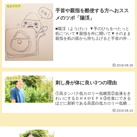
セルフケア
手首や親指を酷使する方へおスス
メのツボ「陽渓」
■陽渓（ようけい）▼手のひらをべたっと
机について▼親指を外に開いて▼そのまま
親指を机の面から持ち上げると手首の外側
にくぼみができます。▼別角度から。▼線
で囲まれたくぼみです。このくぼみが陽渓
です。くぼみは結構大きいので反対の手で
押してみてイ...
2018.08.28
セルフケア
刺し身が体に良い3つの理由
①高タンパク低カロリー低糖質②血液をき
れいにするＤＨＡやＥＰＡ③生食にできる
ほどに新鮮である高蛋白低カロリー低糖質
でありながらも良質な油であるＤＨＡやＥ
2019.08.14
ＰＡを含んでいる刺し身はとても体に良い
食べ物です。栄養はさることながら生食で
食べるという...