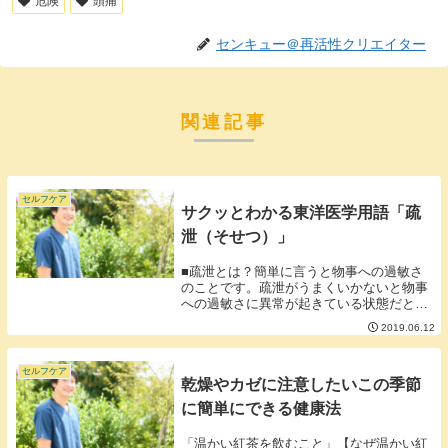
危険
頭痛
センキュー＠再活性クリエイター
関連記事
セルフケア
サクッとわかる東洋医学用語「疏
泄（そせつ）」
■疏泄とは？簡単に言うと物事への過敏さ
のことです。疏泄がうまくいかないと物事
への過敏さに異常が起きている状態だとい
えます。疏泄の異常パターンには大きく２
2019.06.12
パターンあり①物事に敏感過ぎる状態（疏
泄の大過）②物事に無関心すぎる状態（疏
泄の不及）の...
セルフケア
乾燥やカゼに注意したいこの季節
に簡単にできる健康法
「温かい紅茶を飲むこと」【なぜ温かい紅