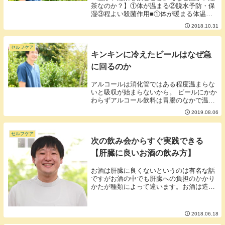
茶なのか？】①体が温まる②脱水予防・保
湿③程よい殺菌作用■①体が暖まる体温を
高くキープしておくと免疫の細胞が活発に
2018.10.31
動ける環境になり風邪を引きにくくする効
果が期待できます。体感温度がグンと低く
なり自律神経...
セルフケア
キンキンに冷えたビールはなぜ急
に回るのか
アルコールは消化管ではある程度温まらな
いと吸収が始まらないから。 ビールにかか
わらずアルコール飲料は胃腸のなかで温ま
るまで吸収効率が悪い状態にあります。 冷
2019.08.06
たいお酒を飲んでもなんだか酔わないので
ペースを上げてガンガン飲むと後半からべ
ろべろに...
セルフケア
次の飲み会からすぐ実践できる
【肝臓に良いお酒の飲み方】
お酒は肝臓に良くないというのは有名な話
ですがお酒の中でも肝臓への負担のかかり
かたが種類によって違います。お酒は造り
方によって・蒸留酒・醸造酒の大きく２種
類に分けることができます。そしてさらに
お酒は・透明なもの・色付きのものの2つ
2018.06.18
に分けるとこ...