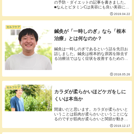
の予防・ダイエットの記事を書きました。
■なんとビタミンCは美容にも良い美容に良
い理由は大きく4つ①コラーゲンを作るの
2019.04.22
に必要②メラニンを作るのを抑える③活性
酸素が作られるのを抑える④鉄分の吸収を
促進する■...
セルフケア
鍼灸が「一時しのぎ」なら「根本
治療」とは何なのか？
鍼灸は一時しのぎであるという話を先日お
話しました。鍼灸は根本的な原因を除去す
る治療法ではなく症状を改善するための一
時的処置に過ぎません。「そんなことな
い！鍼灸は痛みの原因をしっかりと除去し
ます！」とおっしゃる鍼灸師の方もいらっ
2018.05.26
しゃると思いま...
セルフケア
カラダが柔らかいほどケガをしに
くいは本当か
間違いだと思います。カラダが柔らかいと
いうことは筋肉が柔らかいということにな
るのですが筋肉が柔らかいと関節が動きす
ぎてしまい関節に負荷がかかったり必要以
2019.12.17
上に関節が動いてしまったりして関節には
逆に負担がかかってしまいます。カラダは