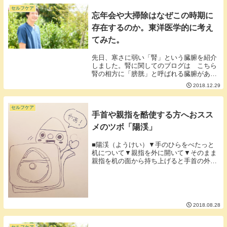
柔らかすぎず...
セルフケア
忘年会や大掃除はなぜこの時期に
存在するのか。東洋医学的に考え
てみた。
先日、寒さに弱い「腎」という臓腑を紹介
しました。腎に関してのブログは こちら
腎の相方に「膀胱」と呼ばれる臓腑があり
ます。一般的にいわれる膀胱はおしっこを
2018.12.29
溜めたり排出したりする機能を持ったもの
ですが東洋医学でも膀胱は同じように考え
られている部...
セルフケア
手首や親指を酷使する方へおスス
メのツボ「陽渓」
■陽渓（ようけい）▼手のひらをべたっと
机について▼親指を外に開いて▼そのまま
親指を机の面から持ち上げると手首の外側
にくぼみができます。▼別角度から。▼線
で囲まれたくぼみです。このくぼみが陽渓
です。くぼみは結構大きいので反対の手で
押してみてイ...
2018.08.28
セルフケア