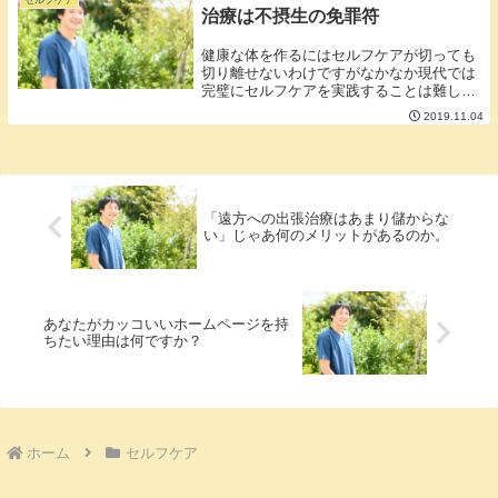
治療は不摂生の免罪符
健康な体を作るにはセルフケアが切っても
切り離せないわけですがなかなか現代では
完璧にセルフケアを実践することは難しい
です。健康オタクであっても時間やお金の
2019.11.04
縛りがあり時間やお金があるとついついサ
ボってしまいます。そこで、補助的に栄誉
不足にサプリ...
「遠方への出張治療はあまり儲からな
い」じゃあ何のメリットがあるのか。
あなたがカッコいいホームページを持
ちたい理由は何ですか？
ホーム
セルフケア