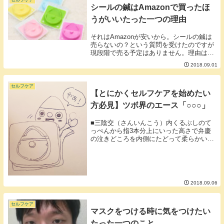
セルフケア
シールの鍼はAmazonで買ったほ
うがいいたった一つの理由
それはAmazonが安いから。シールの鍼は
売らないの？という質問を受けたのですが
現段階で売る予定はありません。理由はた
った一つ「儲からないから」Amazonが素
2018.09.01
晴らしく安いので送料や梱包作業、入金確
認などの手間を考えると、私はAmazon
に...
セルフケア
【とにかくセルフケアを始めたい
方必見】ツボ界のエース「○○○」
■三陰交（さんいんこう）内くるぶしのて
っぺんから指3本分上にいった高さで弁慶
の泣きどころを内側にたどって柔らかい部
分に差し掛かるところ。▼図でまとめると
こんな感じでしょうか。少しぐらいずれて
もいいので大きくへこんでいる部分がベス
トです。ツボ...
2018.09.06
セルフケア
マスクをつける時に気をつけたい
たった一つのこと