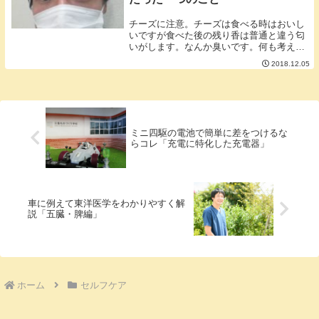
チーズに注意。チーズは食べる時はおいし
いですが食べた後の残り香は普通と違う匂
いがします。なんか臭いです。何も考えず
にパンやピザを食べた後良く口を拭かずに
2018.12.05
マスクをつけるとチーズの残り香がマスク
に付着します。なんか臭いです。予防の意
味でのマスク...
ミニ四駆の電池で簡単に差をつけるな
らコレ「充電に特化した充電器」
車に例えて東洋医学をわかりやすく解
説「五臓・脾編」
ホーム
セルフケア