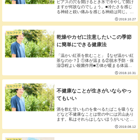
ピアスの穴を開けるとき氷で冷やして開け
ますが何故なのでしょう。■冷たさを感じ
る神経と鋭い痛みを感じる神経は同じ。お
そらくガンガンに冷やして冷たさを感じる
2019.10.27
神経を興奮状態にしてピアスを開けるとき
の鋭い刺激を感じさせないようなメカニズ
ムを利用して...
セルフケア
乾燥やカゼに注意したいこの季節
に簡単にできる健康法
「温かい紅茶を飲むこと」【なぜ温かい紅
茶なのか？】①体が温まる②脱水予防・保
湿③程よい殺菌作用■①体が暖まる体温を
高くキープしておくと免疫の細胞が活発に
2018.10.31
動ける環境になり風邪を引きにくくする効
果が期待できます。体感温度がグンと低く
なり自律神経...
セルフケア
不健康なことが生きがいならやっ
てもいい
酒を飲む甘いものを食べるたばこを吸うな
どなど不健康なことは世の中には沢山あり
ます。私はそれらはしないほうがいいと基
本的にブログに書いていますが必ずしも不
2019.08.12
健康なことを禁止することがいいことでは
ないとも思います。■不健康なことがたま
たま人生の生...