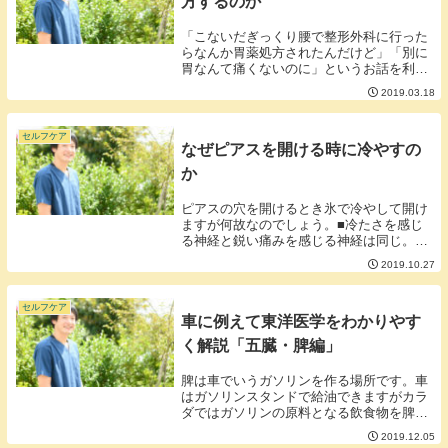
方するのか
「こないだぎっくり腰で整形外科に行った
らなんか胃薬処方されたんだけど」「別に
胃なんて痛くないのに」というお話を利用
者さんから聞くことがあります。▼よく処
2019.03.18
方される胃薬の名前・タケプロン・ムコス
タ・レバミピド・ガスター・セルベックス
などなど■な...
セルフケア
なぜピアスを開ける時に冷やすの
か
ピアスの穴を開けるとき氷で冷やして開け
ますが何故なのでしょう。■冷たさを感じ
る神経と鋭い痛みを感じる神経は同じ。お
そらくガンガンに冷やして冷たさを感じる
2019.10.27
神経を興奮状態にしてピアスを開けるとき
の鋭い刺激を感じさせないようなメカニズ
ムを利用して...
セルフケア
車に例えて東洋医学をわかりやす
く解説「五臓・脾編」
脾は車でいうガソリンを作る場所です。車
はガソリンスタンドで給油できますがカラ
ダではガソリンの原料となる飲食物を脾で
変換してガソリンを作ります。ガソリンが
2019.12.05
作れなくなればやがてガス欠となりカラダ