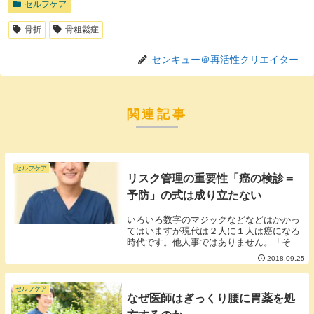
セルフケア
骨折
骨粗鬆症
センキュー＠再活性クリエイター
関連記事
セルフケア
リスク管理の重要性「癌の検診＝
予防」の式は成り立たない
いろいろ数字のマジックなどなどはかかっ
てはいますが現代は２人に１人は癌になる
時代です。他人事ではありません。「そう
だね、しっかり検診しよう」と考える方が
2018.09.25
いらっしゃいますが検診は早期発見の手段
であって予防ではありません。しかも検査
には被爆を伴...
セルフケア
なぜ医師はぎっくり腰に胃薬を処