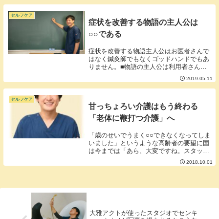
が動かなくなってしまいます。脾のメンテ
ナンスとして...
セルフケア
症状を改善する物語の主人公は
○○である
症状を改善する物語主人公はお医者さんで
はなく鍼灸師でもなくゴッドハンドでもあ
りません。■物語の主人公は利用者さんで
ある。「あなた医者でしょ？治しなさい
2019.05.11
よ！」「医者は私の体を治してくれなかっ
た」みたいなフレーズをたまに耳にします
があなたのココ...
セルフケア
甘っちょろい介護はもう終わる
「老体に鞭打つ介護」へ
「歳のせいでうまく○○できなくなってしま
いました」というような高齢者の要望に国
は今までは「あら、大変ですね。スタッフ
がお手伝いしますね」というような対応を
2018.10.01
してくれていたのですがこれからは「あ
ら、大変ですね。まず筋肉鍛えて何とかし
てください。...
大雅アクトが使ったスタジオでセンキ