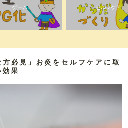
ゲーム
セルフケア
な方必見」お灸をセルフケアに取
い効果