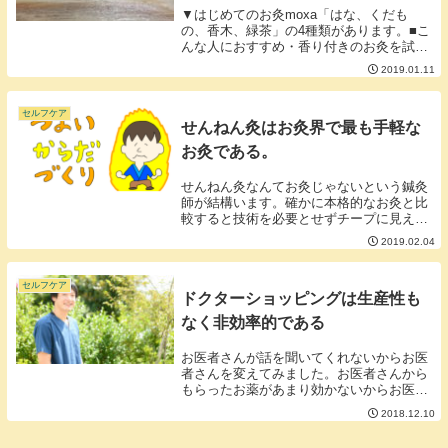
▼はじめてのお灸moxa「はな、くだも
の、香木、緑茶」の4種類があります。■こ
んな人におすすめ・香り付きのお灸を試し
てみたい方・せんねん灸ビギナーの方・手
2019.01.11
や腕をメインにお灸される方・熱いのは嫌
な方■熱感レインボーより少し弱めの熱感
でした。ぬ...
セルフケア
せんねん灸はお灸界で最も手軽な
お灸である。
せんねん灸なんてお灸じゃないという鍼灸
師が結構います。確かに本格的なお灸と比
較すると技術を必要とせずチープに見える
でしょう。しかし私は手軽さで言えばどん
2019.02.04
なお灸よりも優秀だと思います。ドラッグ
ストアで手軽に買えて熱量は自由に選べて
煙の量や火を...
セルフケア
ドクターショッピングは生産性も
なく非効率的である
お医者さんが話を聞いてくれないからお医
者さんを変えてみました。お医者さんから
もらったお薬があまり効かないからお医者
さんを変えてみました。のように、お医者
2018.12.10
さんを変えるという話。利用者さんから良
く聞く話なのですがお医者さんを変えたと