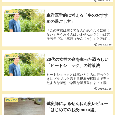
2018.08.31
セルフケア
東洋医学的に考える「冬のおすす
めの過ごし方」
「この季節は寒くてなんか思うように動け
ない」そう思う人はいませんか？これは東
洋医学では「寒邪（かんじゃ）」と呼ばれ
る邪魔者が多いからだといわれています。
2018.12.26
寒邪、要は寒さの事ですが寒邪が体の邪魔
をすると体の土台的な役割をする「腎」と
いう臓の邪魔...
セルフケア
20代の女性の命を奪った恐ろしい
「ヒートショック」の対策法
ヒートショックとは寒いところに行ったと
きにブルブルと震える現象が極限まで至っ
たような状態で急激な温度差によって脳の
血管に負荷がかかり破裂してしまうことで
2019.11.16
す。脳に直接障害が出るので最悪死に至る
ことも。温かいお風呂から上がり冷えた脱
衣所に移動す...
セルフケア
鍼灸師によるせんねん灸レビュー
「はじめてのお灸moxa編」