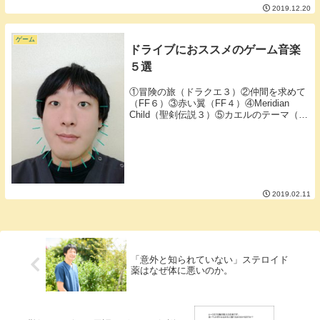
ッコイイ名前ですね。ジェットっていう言
2019.12.20
葉の響きがいいなぁ。日本では遅れている
産業用のインクジェットをコンサルティン
グする企業さん...
ゲーム
ドライブにおススメのゲーム音楽
５選
①冒険の旅（ドラクエ３）②仲間を求めて
（FF６）③赤い翼（FF４）④Meridian
Child（聖剣伝説３）⑤カエルのテーマ（ク
ロノトリガー）■①冒険の旅（ドラクエ
３）ドラクエ３のフィールドでのBGMでア
リアハンの町で支度を整えいざ町から...
2019.02.11
「意外と知られていない」ステロイド
薬はなぜ体に悪いのか。