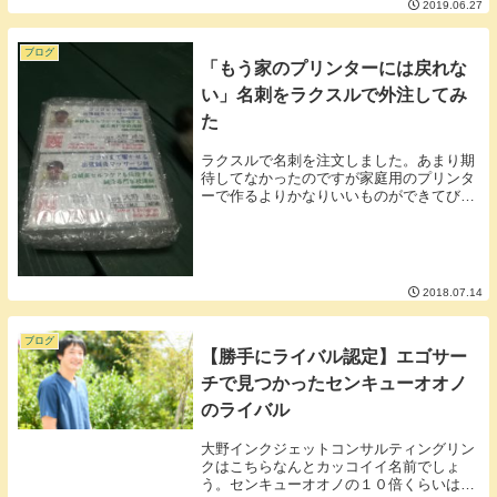
2019.06.27
仮に人間にフェロモンというシステムが存
在するのであれば真っ先に困る人たちがい
ます。どんな...
ブログ
「もう家のプリンターには戻れな
い」名刺をラクスルで外注してみ
た
ラクスルで名刺を注文しました。あまり期
待してなかったのですが家庭用のプリンタ
ーで作るよりかなりいいものができてびっ
くりです。▼しっかりとしたハードケース
＆プチプチに梱包されて到着しました
▼【料金】■本体料金・両面カラー・つや
を押さえた「マッ...
2018.07.14
ブログ
【勝手にライバル認定】エゴサー
チで見つかったセンキューオオノ
のライバル
大野インクジェットコンサルティングリン
クはこちらなんとカッコイイ名前でしょ
う。センキューオオノの１０倍くらいはカ