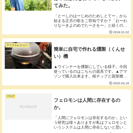
てみた。
「とーしのはーじめのためしとてー」から
始まる正月の歌をご存知ですか？「おーわ
りなーきよのめでたーさをー」と続くので
すが、問題はその次「まつたけたーべてあ
2019.01.02
わおーどりー」・・・・・？？？「松茸食
べて阿波踊り？？」何？正月って松茸食べ
るのが一般的...
アイテムレビュー
簡単に自宅で作れる燻製（くんせ
い）機
▲ウインナーを燻製にしている様子。今回
使っているのはこちらの器具です。▲アマ
ゾンで購入出来ます。桜チップと固形燃料
があれば20分くらいで作ることができま
2020.03.16
す。燻煙の匂いはありますが電気も火も使
わず固形燃料を使うためベランダなどで行
えば部屋に匂...
ブログ
フェロモンは人間に存在するの
か。
「人間にフェロモンは存在するのか」とい
う研究は様々ありますが私はフェロモンと
いうシステムは人間に存在しないと思いま
す。■フェロモンが存在しないと思う理由