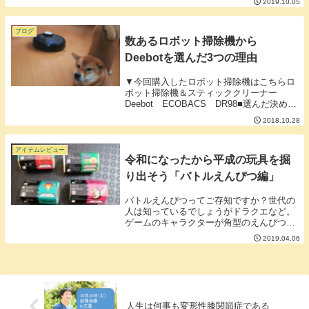
2019.10.05
ていないだけでいいアドバイスをしようと
している可能性もある。例えばアンドロイ
ドを使ってい...
ブログ
数あるロボット掃除機から
Deebotを選んだ3つの理由
▼今回購入したロボット掃除機はこちらロ
ボット掃除機＆スティッククリーナー
Deebot ECOBACS DR98■選んだ決め手
①充電式スティッククリーナー付きであ
2018.10.28
る。ロボット掃除機だけでなくコードレス
の掃除機も欲しかったのでこの際セットに
なっ...
アイテムレビュー
令和になったから平成の玩具を掘
り出そう「バトルえんぴつ編」
バトルえんぴつってご存知ですか？世代の
人は知っているでしょうがドラクエなど。
ゲームのキャラクターが角型のえんぴつに
印刷されていてえんぴつを転がして出た面
2019.04.06
で攻撃を仕掛けるスーパーアミューズメン
トタイプのえんぴつです。■バトえん世代
は「休み時間...
人生は何事も変形性膝関節症である