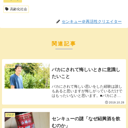
高齢化社会
センキュー＠再活性クリエイター
関連記事
ブログ
バカにされて悔しいときに意識し
たいこと
バカにされて悔しい思いをした経験は誰し
もあると思いますが悔しがっているだけで
はもったいないと思います。■バカにされ
た悔しさの裏に本当に頑張っている自分が
2019.10.28
いるか。バカにされた悔しさは頑張ってい
る気持ちと比例することが多くバカにされ
て悔しければ...
ブログ
センキューの謎「なぜ紹興酒を飲
むのか」