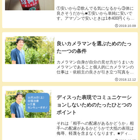
①安いから②飲んでる気になるから③体に
良さそうだから■①安いから単純に安いで
す。アマゾンで安いときは1本400円くらい
で買えます。■②飲んでる気になるから何
2019.10.09
事も気分は大切です。あのクセのある味わ
いが「あー、お酒飲めて幸せ」という気分
にさせま...
ブログ
良いカメラマンを選ぶためのたっ
た一つの条件
カメラマン自身が自分の見せ方がうまいカ
メラマンであること個人的にカメラマンの
仕事は・依頼主の良さが引き立つ写真を撮
ること・依頼主が自然な感じの写真を撮る
2018.12.12
ことなのだと思います。カメラマン自身が
自分のよさを引き出せていないのに依頼主
のよさを引き...
ブログ
ディスった表現でコミュニケーシ
ョンしないためのたったひとつの
ポイント
それは「相手への配慮があるかどうか」相
手への配慮があるかどうかで大抵の表現は
侮辱、軽蔑を含まなくなります。■ディス
った表現してくる人はただ単に配慮が足り