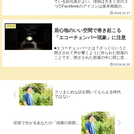
ている顔写真がよい。理由は大きく次の３
つ①Facebookのアイコンは基本画面の左
に表示される。②横書きの文章は左から右
2018.12.17
に読む③Facebookのリアクションのマー
クは右下につくのが基本である。■...
ブログ
居心地のいい空間で巻き起こる
「エコーチェンバー現象」に注意
■エコーチェンバーとは？ざっくりいうと
閉ざされて声が響くように作られた部屋の
ことです。閉ざされた部屋の中に同じ意見
を言う人ばかりいると違う意見が出てもか
2019.04.20
き消されてしまうことに例えられ同じ考え
の人たちが閉鎖されたコミュニティにいる
と意見が偏っ...
クソまじめな話を聞いてもらえる時代
ではない
症状で分かるあなたの「頭痛の原因」