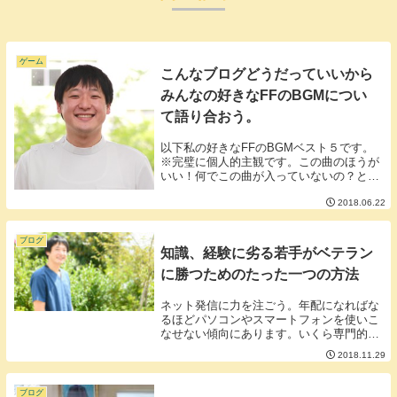
ゲーム
こんなブログどうだっていいから
みんなの好きなFFのBGMについ
て語り合おう。
以下私の好きなFFのBGMベスト５です。
※完璧に個人的主観です。この曲のほうが
いい！何でこの曲が入っていないの？とい
う意見も大いにあると思いますが私の中で
2018.06.22
思い出となる曲を断腸の思いでランキング
しました。第5位 バラムガーデン（FF8）
第4位...
ブログ
知識、経験に劣る若手がベテラン
に勝つためのたった一つの方法
ネット発信に力を注ごう。年配になればな
るほどパソコンやスマートフォンを使いこ
なせない傾向にあります。いくら専門的な
知識、技術、経験に長けている熟練者でも
2018.11.29
デジタルでの発信ができないことは大きな
弱点です。１年間に日本国民の10％も鍼灸
を受けてい...
ブログ