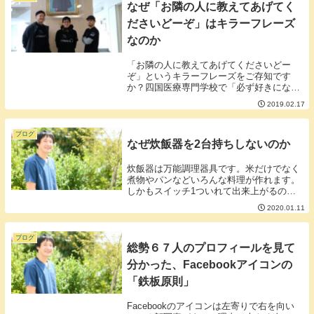
なぜ「お隣の人に教えてあげてく
ださいどーぞ」はキラーフレーズ
なのか
「お隣の人に教えてあげてくださいどー
ぞ」というキラーフレーズをご存知です
か？四国医療専門学校で「必ず好きになる
生理学」の講義をされている赤澤和哉先生
2019.02.17
のキラーフレーズです。▼写真真ん中が赤
澤先生このキラーフレーズの何が凄いのか
は大きく３つ。①...
ブログ
なぜ炊飯器を2台持ちしないのか
炊飯器は万能調理器具です。米だけでなく
煮物やパンなどいろんな料理が作れます。
しかもスイッチ1ついれて出来上がるのを
待つだけというとても簡単なシステム。変
2020.01.11
な土鍋を使うより高い圧力鍋を買うより全
然楽に作れるし価格も安くすみます。しか
もそんなに壊...
ブログ
総勢６７人のプロフィールを見て
分かった、Facebookアイコンの
「鉄板原則」
Facebookのアイコンは左寄りで右を向い