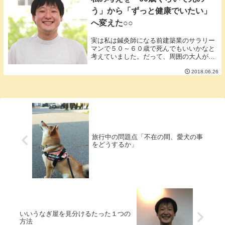
う」から「ずっと健康でいたい」
へ変えた○○
実は私は鍼灸師になる前建築業のサラリー
マンで５０～６０歳で死んでもいいかなと
考えていました。だって、周囲の大人が全
く楽しそうに見えない。年金生活も苦しそ
2018.06.26
う。会社員は定年が設けられており年金は
貰えないかもしれないと騒がれていてリタ
イアしても穏...
旅行中の問題点「不在の間、愛犬の事
をどうするか」
いいうなぎ屋を見分けるたった１つの
方法