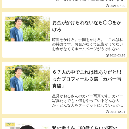
買うことができなかったのですが今回つい
2021.07.30
に買うことができました。うまいうますぎ
るそう言っているスライムが可愛い。ドラ
クエファンに...
ブログ
お金がかけられないなら〇〇をか
けろ
時間をかけろ。手間をかけろ。 これは私
の持論です。お金がなくて広告がうてない
お金がなくてホームページがうけれないと
いうようにお金がなくてアクションを起こ
2020.03.19
せないという人たまに見かけるのですが何
もお金をかけなくてもホームページも広告
も時間をかけ...
ブログ
６７人の中でこれは技ありだと思
ったプロフィール３選「カバー写
真編」
星見かおるさんのカバー写真です。カバー
写真だけでも・何をやっているどんな人
か・どんな人をターゲットにしているか伝
わってくるところが素晴らしいと思いま
2018.12.31
す。情報が多いと統一感を失ったり色遣い
がうるさくなることもあるのですが星見さ
んのカバー写真の...
ブログ
私の考えを「60歳くらいで死の