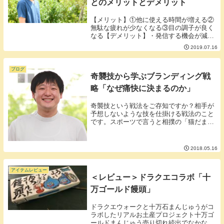
とのメリットとデメリット
【メリット】①他に使える時間が増える②
無駄な疲れが少なくなる③目の調子が良く
なる【デメリット】・発信する機会が減る
【メリット】①他に使える時間が増える②
2019.07.16
無駄な疲れが少なくなる③目の調子が良く
なる前々からFacebookの仕様があまり良
くない...
ブログ
奇襲技から学ぶブランディング戦
略「なぜ痛快に決まるのか」
奇襲技という戦法をご存知ですか？相手が
予想しないような技を仕掛ける戦法のこと
です。スポーツで言うと相撲の「猫だま
し」や野球の「スクイズ」などが有名どこ
ろでしょうか。奇襲技が効果を発揮する条
件は大きく３つ①相手が油断している②相
2018.05.16
手の心理の裏を...
アイテムレビュー
＜レビュー＞ドラクエコラボ「十
万ゴールド饅頭」
ドラクエウォークと十万石まんじゅうがコ
ラボしたリアルお土産プロジェクト十万ゴ
ールドまんじゅう売り切れ続出でなかなか