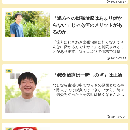
2018.08.17
治療
「遠方への出張治療はあまり儲か
らない」じゃあ何のメリットがあ
るのか。
「遠方にわざわざ出張治療に行くなんてそ
んなに儲かるんですか？」と質問されるこ
とがあります。答えは現状の価格では儲か
りません。地域密着でやったほうが儲かり
2019.03.14
ます。■ではなぜ、遠方に出張するのか。
一言で言うと私は知らない町で鍼がしたい
のです。・鍼...
治療
「鍼灸治療は一時しのぎ」は正論
なぜなら生活の中でつらさの原因となる事
の除去までは鍼灸ではできないから。時々
「鍼灸をやったらその時は良くなるんだけ
ど長く効果が続かない。」という頑固な症
状をお持ちの利用者さんがいらっしゃいま
す。鍼灸治療を受けることでつらい症状を
一時的に和ら...
2018.05.25
治療