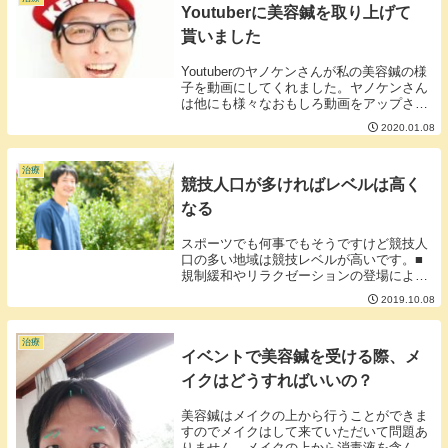
Youtuberに美容鍼を取り上げて
貰いました
Youtuberのヤノケンさんが私の美容鍼の様
子を動画にしてくれました。ヤノケンさん
は他にも様々なおもしろ動画をアップされ
ています。今後は美容に力を入れて行くそ
2020.01.08
うですのでチェックしてみてはいかがでし
ょう。
治療
競技人口が多ければレベルは高く
なる
スポーツでも何事でもそうですけど競技人
口の多い地域は競技レベルが高いです。■
規制緩和やリラクゼーションの登場により
鍼灸マッサージ業界の技術レベルは向上し
2019.10.08
ているのか。調査していないのでわかりま
せんが何事も人口が多ければ一般的にレベ
ルの高い傾向...
治療
イベントで美容鍼を受ける際、メ
イクはどうすればいいの？
美容鍼はメイクの上から行うことができま
すのでメイクはして来ていただいて問題あ
りません。メイクの上から消毒液を含んだ