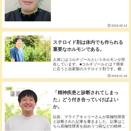
と言う質問をしてみてください。○○には骨
折、アザ、気胸、感染、かぶれなどその治
療法で起...
2018.06.12
治療
ステロイド剤は体内でも作られる
重要なホルモンである。
人体にはコルチゾールというホルモンが存
在しています。■コルチゾールとは？簡単
に言うと自家製のステロイド剤です。糖質
コルチコイドとも呼ばれています。ステロ
2019.01.16
イド剤というとマイナスなイメージを抱く
人が多そうですが実は人間には重要なホル
モンです。■...
治療
「精神疾患と診断されてしまっ
た」どう付き合っていけばよい
か。
以前、マライアキャリーさんが双極性障害
と診断された記事を書きました。記事はこ
ちら双極性障害を始めうつ病などの精神疾
患には主に薬物療法が行われます。不安を