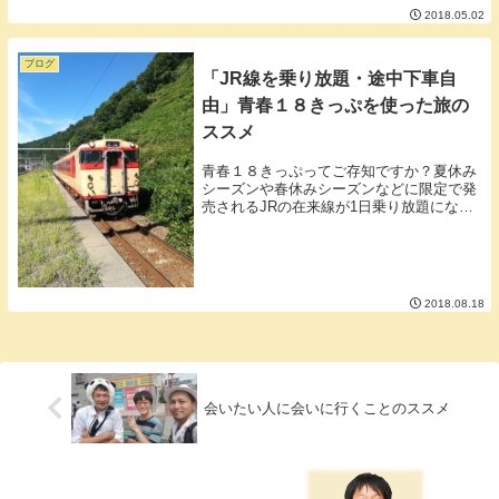
2018.05.02
取り除く薬やうつ状態を緩和する薬などが
主に処方されます。処方される薬は不安・
うつ状態を緩...
ブログ
「JR線を乗り放題・途中下車自
由」青春１８きっぷを使った旅の
ススメ
青春１８きっぷってご存知ですか？夏休み
シーズンや春休みシーズンなどに限定で発
売されるJRの在来線が1日乗り放題になる
切符です。ばら売りは基本的に行っておら
ず5枚セットを約１２０００円で購入でき
ます。（メルカリや金券ショップで何回か
使用されて...
2018.08.18
会いたい人に会いに行くことのススメ