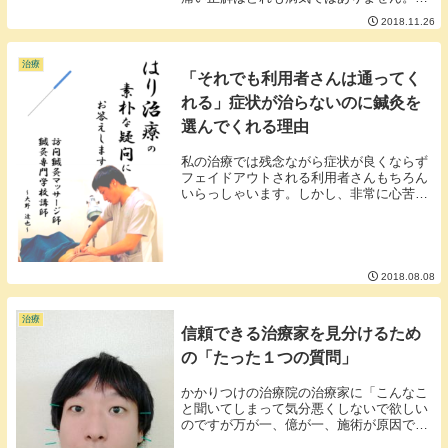
に挙げたものはすべて病気というよりも症
2018.11.26
状で人間が体内を正常に運営するための反
応といえます。■熱が出るのは体の異常事
態を修復しや...
治療
「それでも利用者さんは通ってく
れる」症状が治らないのに鍼灸を
選んでくれる理由
私の治療では残念ながら症状が良くならず
フェイドアウトされる利用者さんもちろん
いらっしゃいます。しかし、非常に心苦し
いのですが症状が良くならないのに鍼灸を
ずっと継続してくれている利用者さんもい
らっしゃいます。鍼灸では難しい症状だと
いうこともあ...
2018.08.08
治療
信頼できる治療家を見分けるため
の「たった１つの質問」
かかりつけの治療院の治療家に「こんなこ
と聞いてしまって気分悪くしないで欲しい
のですが万が一、億が一、施術が原因で○○
などの事故が起こったらどうしますか？」