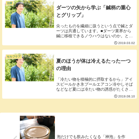
不足にサプリ...
治療
ダーツの矢から学ぶ「鍼柄の重心
とグリップ」
尖ったものを繊細に扱うという点で鍼とダ
ーツは共通しています。■ダーツ業界から
鍼に移植できるノウハウはないのか。とい
うことで今日はダーツの持ち手の部分につ
2019.03.02
いて少し調べてみました。調べていくとダ
ーツの持ち手の形は以下の大きく5つのタ
イプに分けら...
セルフケア
夏のほうが体は冷えるたった一つ
の理由
「冷たい物を積極的に摂取するから」アイ
スビールかき氷プールエアコン冷やしそば
などなど夏には冷たい物の誘惑がたくさん
あります。積極的に体の中から冷やすので
2019.08.10
内臓はダメージが溜まっていきます。温か
いほうが内臓の血管も広がり、活発に動く
ので冷たい物...
泡だけでも飲みたくなる「神泡」を作