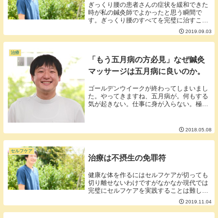
ぎっくり腰の患者さんの症状を緩和できた
時が私の鍼灸師でよかったと思う瞬間で
す。ぎっくり腰のすべてを完璧に治すこと
ができるとは思いませんが座って立ってす
2019.09.03
ら厳しい人が鍼治療を受けた後に普通に歩
いていけるようになる深々とお辞儀をして
お礼を言ってく...
治療
「もう五月病の方必見」なぜ鍼灸
マッサージは五月病に良いのか。
ゴールデンウイークが終わってしまいまし
た。やってきますね、五月病が。何もする
気が起きない。仕事に身が入らない。極度
のサザエさん症候群といった鬱々とした症
状が出てくる五月病ですが実は鍼灸やマッ
サージがとても五月病の症状にいいとされ
2018.05.08
ています。何...
セルフケア
治療は不摂生の免罪符
健康な体を作るにはセルフケアが切っても
切り離せないわけですがなかなか現代では
完璧にセルフケアを実践することは難しい
です。健康オタクであっても時間やお金の
2019.11.04
縛りがあり時間やお金があるとついついサ
ボってしまいます。そこで、補助的に栄誉