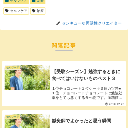
セルフケア
治療
セルフケア
治療
センキュー＠再活性クリエイター
関連記事
セルフケア
【受験シーズン】勉強するときに
食べてはいけないものベスト３
１位チョコレート２位ケーキ３位カツ丼■
１位 チョコレートチョコレートは勉強効
率をとても悪くする食べ物です。血糖値を
急激に上げる作用がありカラダがだるくな
2019.12.23
ってしまいます。また、急激に上がった血
糖値をカラダは頑張って下げようとしま
す。その結果、...
セルフケア
鍼灸師でよかったと思う瞬間