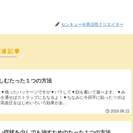
センキュー＠再活性クリエイター
関連記事
しむたった１つの方法
て▼残ったパッケージですが▼バラして▼顔を書いて遊べます。▼み
糸を通せばストラップにもなるよ！▼ちなみに今回手に貼ったツボは
高血圧をはじめいろいろ効果があ...
2018.08.22
い症状を少しでも治すためのたった１つの方法