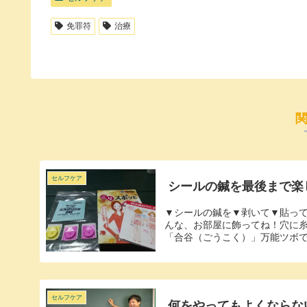
免罪符
治療
セルフケア
シールの鍼を最後まで楽
▼シールの鍼を▼剥いて▼貼っ
んな、お部屋に飾ってね！穴に
「合谷（ごうこく）」万能ツボで
セルフケア
何をやってもよくならな