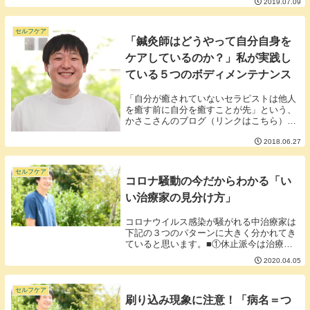
2019.07.09
は別という考え方ができるなら覚えている
けど引き出せない記憶というものが認知症
の方にもある...
セルフケア
「鍼灸師はどうやって自分自身を
ケアしているのか？」私が実践し
ている５つのボディメンテナンス
「自分が癒されていないセラピストは他人
を癒す前に自分を癒すことが先」という、
かさこさんのブログ（リンクはこちら）ご
もっともな意見です。体をメンテナンスす
2018.06.27
る職業の人自身の体が壊れていては顔が立
たないですから。というわけで、今回は私
の体のメンテ...
セルフケア
コロナ騒動の今だからわかる「い
い治療家の見分け方」
コロナウイルス感染が騒がれる中治療家は
下記の３つのパターンに大きく分かれてき
ていると思います。■①休止派今は治療の
時ではないと考える完全堅実派。■②対策
2020.04.05
派確かにコロナは脅威ではあるが治療が必
要な人もいるとも考える消毒、換気、予約
枠を絞りリス...
セルフケア
刷り込み現象に注意！「病名＝つ