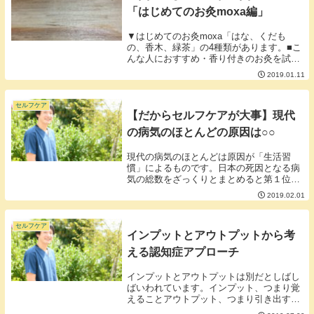
「はじめてのお灸moxa編」
▼はじめてのお灸moxa「はな、くだも
の、香木、緑茶」の4種類があります。■こ
んな人におすすめ・香り付きのお灸を試し
てみたい方・せんねん灸ビギナーの方・手
2019.01.11
や腕をメインにお灸される方・熱いのは嫌
な方■熱感レインボーより少し弱めの熱感
でした。ぬ...
セルフケア
【だからセルフケアが大事】現代
の病気のほとんどの原因は○○
現代の病気のほとんどは原因が「生活習
慣」によるものです。日本の死因となる病
気の総数をざっくりとまとめると第１位
がん第２位 心臓病第３位 肺炎第4位
2019.02.01
脳卒中となります。ランキングのうち生活
習慣が関係しているものをざっくりと上げ
ていくと・主に...
セルフケア
インプットとアウトプットから考
える認知症アプローチ
インプットとアウトプットは別だとしばし
ばいわれています。インプット、つまり覚
えることアウトプット、つまり引き出すこ
と覚えた情報と覚えた情報を引き出すこと