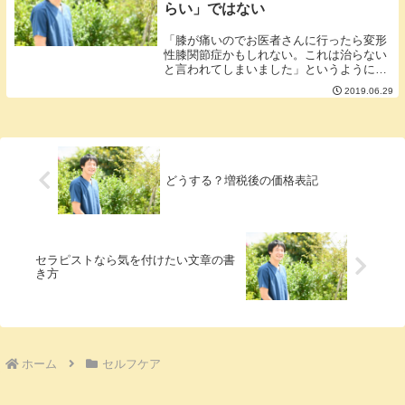
らい」ではない
「膝が痛いのでお医者さんに行ったら変形
性膝関節症かもしれない。これは治らない
と言われてしまいました」というようにお
医者さんに症状を申告されただけで落ち込
2019.06.29
んでしまう人が結構いらっしゃいます。■
変形があるから何なのか。変形があるから
といって痛み...
どうする？増税後の価格表記
セラピストなら気を付けたい文章の書
き方
ホーム
セルフケア