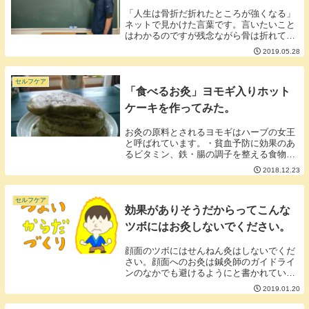
「人生は骨折だ折れたところが強くなる」
ネットで見かけた言葉です。言いたいこと
はわかるのですが残念ながら骨は折れても
強くならずむしろ弱くなると言われていま
2019.05.28
す。例えですが、折れた木の棒を木工用ボ
ンドで補強したらどうでしょう。強くなる
でしょうか。...
セルフケア
「食べるお灸」ヨモギ入りホット
ケーキを作ってみた。
お灸の原料とされるヨモギはハーブの女王
と呼ばれています。・貧血予防に効果のあ
るビタミン、鉄・腸の調子を整える食物繊
維・塩分の撮りすぎにいいとされるカリウ
2018.12.23
ムなどなど、嬉しい効果が期待できる成分
が豊富です。今日はヨモギを使ったホット
ケーキを作っ...
セルフケア
効果がありそうだからってこんな
ツボにはお灸しないでください。
顔面のツボにはせんねん灸はしないでくだ
さい。顔面へのお灸は鍼灸師のガイドライ
ンのなかでも避けるようにと書かれていま
す。顔面のツボの中には禁灸穴といわれる
2019.01.20
お灸をしてはいけないと定められたツボも
あるので安易な気持ちでやってしまうと火