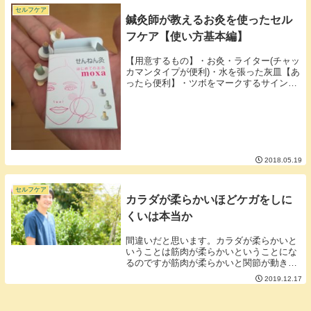
傷や感染に繋...
セルフケア
鍼灸師が教えるお灸を使ったセル
フケア【使い方基本編】
【用意するもの】・お灸・ライター(チャッ
カマンタイプが便利)・水を張った灰皿【あ
ったら便利】・ツボをマークするサインペ
ン・濡れタオル・ピンセット■手順１剥離
紙をはがして指に貼る■手順２着火。火と
頭は直角にボーボーに燃やさなくても煙が
出るくら...
2018.05.19
セルフケア
カラダが柔らかいほどケガをしに
くいは本当か
間違いだと思います。カラダが柔らかいと
いうことは筋肉が柔らかいということにな
るのですが筋肉が柔らかいと関節が動きす
ぎてしまい関節に負荷がかかったり必要以
2019.12.17
上に関節が動いてしまったりして関節には
逆に負担がかかってしまいます。カラダは
柔らかすぎず...