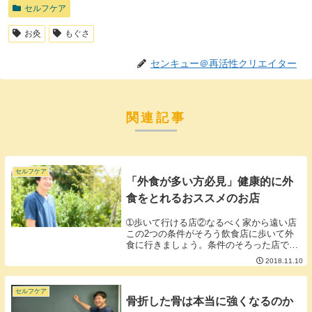
セルフケア
お灸
もぐさ
センキュー＠再活性クリエイター
関連記事
セルフケア
「外食が多い方必見」健康的に外
食をとれるおススメのお店
➀歩いて行ける店②なるべく家から遠い店
この2つの条件がそろう飲食店に歩いて外
食に行きましょう。条件のそろった店で満
腹まで食べてしまうと歩いて帰るのがきつ
2018.11.10
いのであまり食べなくなります。「食後の
300歩医者いらず」ということわざが中国
にあるらし...
セルフケア
骨折した骨は本当に強くなるのか