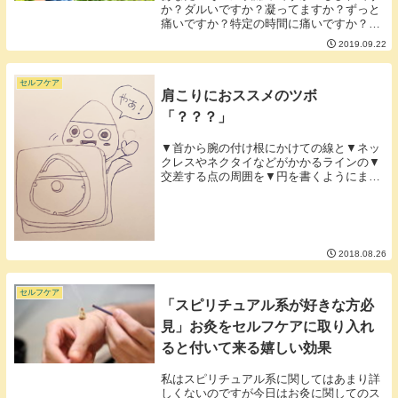
か？ダルいですか？凝ってますか？ずっと
痛いですか？特定の時間に痛いですか？じ
っとしてるほうが痛いですか？動きている
2019.09.22
方が痛いですか？刺すような痛みですか？
重い傷みですか？ズキズキ痛いですか？ビ
リビリ痛いで...
セルフケア
肩こりにおススメのツボ
「？？？」
▼首から腕の付け根にかけての線と▼ネッ
クレスやネクタイなどがかかるラインの▼
交差する点の周囲を▼円を書くようにまた
は前後にスライドさせるように押してみて
ください。じんわりとしたイタ気持ちよさ
や頭や肩のほうまで広がるイタ気持ちよさ
がある部分が...
2018.08.26
セルフケア
「スピリチュアル系が好きな方必
見」お灸をセルフケアに取り入れ
ると付いて来る嬉しい効果
私はスピリチュアル系に関してはあまり詳
しくないのですが今日はお灸に関してのス