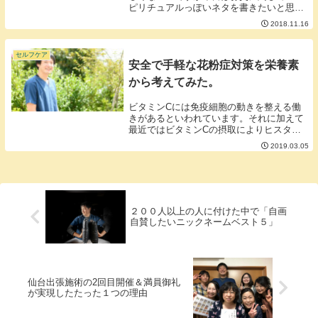
ピリチュアルっぽいネタを書きたいと思い
ます。・お灸は蓬（ヨモギ）を乾燥させた
2018.11.16
ものである。・ヨモギを焚くと浄化作用が
ある。→ つまりお灸をすると浄化作用が
ある。■浄化...
セルフケア
安全で手軽な花粉症対策を栄養素
から考えてみた。
ビタミンCには免疫細胞の動きを整える働
きがあるといわれています。それに加えて
最近ではビタミンCの摂取によりヒスタミ
ンと呼ばれる物質を減少させるという話も
2019.03.05
聞きます。ヒスタミンとは？体内の細胞か
ら分泌される痒み、腫れを起こす物質。痒
みや腫れは人...
２００人以上の人に付けた中で「自画
自賛したいニックネームベスト５」
仙台出張施術の2回目開催＆満員御礼
が実現したたった１つの理由