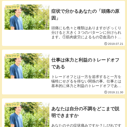
セルフケア
症状で分かるあなたの「頭痛の原
因」
頭痛にも色々と種類はありますがざっくり
分けると大きく３つのパターンに分けられ
ます。①筋肉疲労によるもの②血流のトラ
ブルによるもの③神経のトラブルによるも
2019.07.21
の■①筋肉疲労によるもの筋肉の疲労によ
る頭痛の特徴としては頭にリングをはめら
れたようなギ...
セルフケア
仕事は体力と利益のトレードオフ
である
トレードオフとは一方を追求すると一方を
犠牲にせざるを得ない関係の事。仕事とは
基本的に体力と利益のトレードオフであり
頑張った分だけ利益は出ますがその分体力
2019.11.30
も失われます。最近、体力と利益のトレー
ドオフがうまくいかずに体調を崩している
人が多いよう...
セルフケア
あなたは自分の不調をどこまで説
明できますか
あなたのその症状痛みですか？しびれです