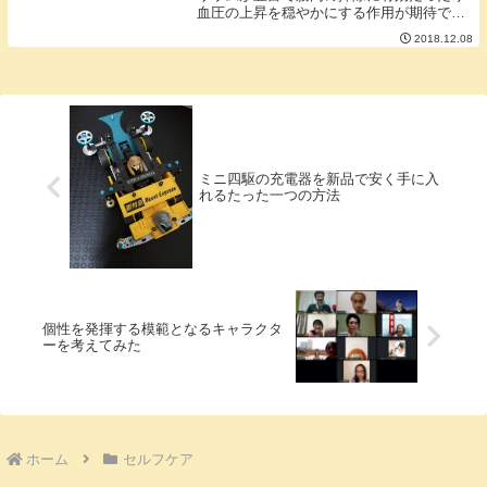
血圧の上昇を穏やかにする作用が期待でき
るので食べても健康にいいんです。独特の
2018.12.08
苦みがあってなかなか美味しいです。▼ヨ
モギパウダーはAmazonで手に入りまし
た。今回は...
ミニ四駆の充電器を新品で安く手に入
れるたった一つの方法
個性を発揮する模範となるキャラクタ
ーを考えてみた
ホーム
セルフケア