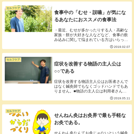
つ。①副作用ステロイドを使いすぎると
様々な副作用が...
セルフケア
食事中の「むせ・誤嚥」が気にな
るあなたにおススメの食事法
・最近、むせが多かったりする人・高齢な
家族・餅が大好きな人などなど、食事の飲
み込みに関して悩まれている方はいらっし
ゃいますか？今日はそんな飲み込みに自身
2019.02.07
の無い方にオススメの食事法を紹介しま
す。食べ方のコツは大きく２つ①背もたれ
に寄りかかって...
セルフケア
症状を改善する物語の主人公は
○○である
症状を改善する物語主人公はお医者さんで
はなく鍼灸師でもなくゴッドハンドでもあ
りません。■物語の主人公は利用者さんで
ある。「あなた医者でしょ？治しなさい
2019.05.11
よ！」「医者は私の体を治してくれなかっ
た」みたいなフレーズをたまに耳にします
があなたのココ...
セルフケア
せんねん灸はお灸界で最も手軽な
お灸である。
せんねん灸なんてお灸じゃないという鍼灸