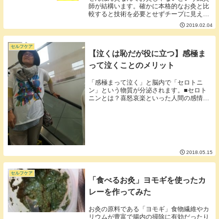
師が結構います。確かに本格的なお灸と比
較すると技術を必要とせずチープに見える
でしょう。しかし私は手軽さで言えばどん
2019.02.04
なお灸よりも優秀だと思います。ドラッグ
ストアで手軽に買えて熱量は自由に選べて
煙の量や火を...
セルフケア
【泣くは恥だが役に立つ】感極ま
って泣くことのメリット
「感極まって泣く」と脳内で「セロトニ
ン」という物質が分泌されます。■セロト
ニンとは？喜怒哀楽といった人間の感情が
暴走しないように調節する物質。楽器がう
まく調和するように動くコンサートの指揮
者をイメージしてもらうとしっくり来るか
もしれません。...
2018.05.15
セルフケア
「食べるお灸」ヨモギを使ったカ
レーを作ってみた
お灸の原料である「ヨモギ」食物繊維やカ
リウムが豊富で腸内の掃除に有効だったり