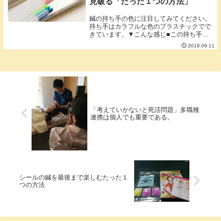
見破る「たった１つの方法」
鍼の持ち手の色に注目してみてください。
持ち手はカラフルな色のプラスチックでで
きています。▼こんな感じ■この持ち手の
色は何を現すの？持ち手の色は鍼の太さを
2018.09.11
現しています。鍼のメーカーによって若干
違いはあるのですが同じ太さは同じ色でほ
ぼ統一されて...
「考えていかないと死活問題」多職種
連携は個人でも重要である。
シールの鍼を最後まで楽しむたった１
つの方法