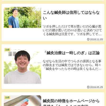
治療
こんな鍼灸師は信用してはならな
い
ツボを押しただけで胃が悪いだの心臓が悪
いだの腰が悪いだの○○が悪いと決めつけて
くる鍼灸師は注意です。ツボを押してそこ
が痛ければそのツボに相当する部位が悪く
2018.11.05
なっている可能性は確かにあるかもしれま
せんがツボを押すと痛い＝その部位が悪い
ではありま...
治療
「鍼灸治療は一時しのぎ」は正論
なぜなら生活の中でつらさの原因となる事
の除去までは鍼灸ではできないから。時々
「鍼灸をやったらその時は良くなるんだけ
ど長く効果が続かない。」という頑固な症
状をお持ちの利用者さんがいらっしゃいま
す。鍼灸治療を受けることでつらい症状を
一時的に和ら...
2018.05.25
治療
鍼灸院の特徴をホームページから