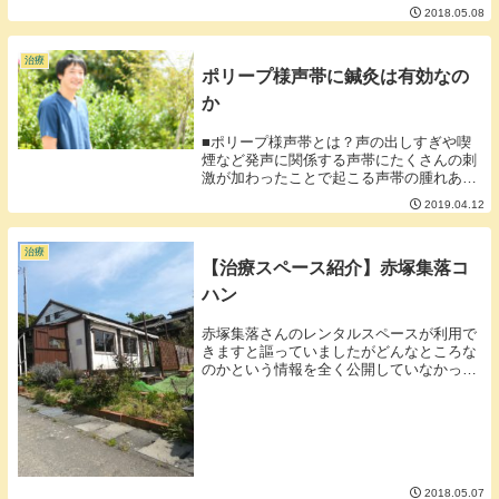
サージがとても五月病の症状にいいとされ
2018.05.08
ています。何...
治療
ポリープ様声帯に鍼灸は有効なの
か
■ポリープ様声帯とは？声の出しすぎや喫
煙など発声に関係する声帯にたくさんの刺
激が加わったことで起こる声帯の腫れあが
りのことです。・のどがかれて声が出しづ
2019.04.12
らい・呼吸がしづらいと言った症状があり
ます。■鍼灸で治るの？残念ながら難しい
と思います。...
治療
【治療スペース紹介】赤塚集落コ
ハン
赤塚集落さんのレンタルスペースが利用で
きますと謳っていましたがどんなところな
のかという情報を全く公開していなかった
ので大公開したいと思います。■外観農家
レストランとして使用していたスペースを
お借りして施術を行います。■屋内アンテ
ィークな感じ...
2018.05.07