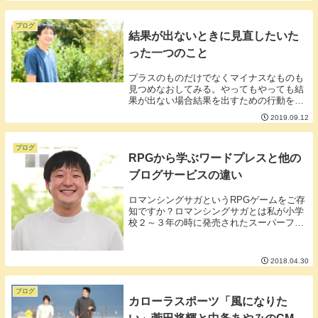
状態になってしまった友人あなたはいませ
んか？最近ではFacebookのアルゴリズム
がな...
ブログ
結果が出ないときに見直したいた
った一つのこと
プラスのものだけでなくマイナスなものも
見つめなおしてみる。やってもやっても結
果が出ない場合結果を出すための行動を打
ち消しているものが存在しているかもしれ
2019.09.12
ません。例えば「○○ダイエットも××ダイ
エットも痩せなかった」というあなた食べ
る量増えて...
ブログ
RPGから学ぶワードプレスと他の
ブログサービスの違い
ロマンシングサガというRPGゲームをご存
知ですか？ロマンシングサガとは私が小学
校２～３年の時に発売されたスーパーファ
ミコンのゲームです。自由度が高く、何で
もできる反面詳しい説明もなく世界に放た
れてしまうため何をしていいかわからなく
2018.04.30
なることが...
ブログ
カローラスポーツ「風になりた