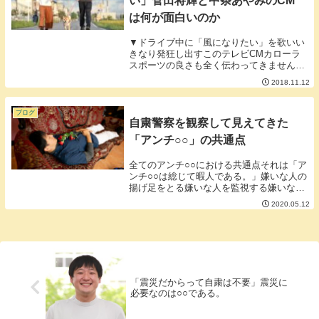
い」菅田将輝と中条あやみのCM
は何が面白いのか
▼ドライブ中に「風になりたい」を歌いい
きなり発狂し出すこのテレビCMカローラ
スポーツの良さも全く伝わってきませんし
個人的に何がおもしろいのかよくわかりま
2018.11.12
せん。イケメンと美女のデートを見せつけ
られなんだかモヤモヤした気持ちにもなり
ます。妻「で...
ブログ
自粛警察を観察して見えてきた
「アンチ○○」の共通点
全てのアンチ○○における共通点それは「ア
ンチ○○は総じて暇人である。」嫌いな人の
揚げ足をとる嫌いな人を監視する嫌いな人
のタイムラインをいちいち見に行くこのよ
2020.05.12
うな「人を嫌う」という行為は時間的に余
裕がないと出来ない行為です。「人を嫌
う」という...
「震災だからって自粛は不要」震災に
必要なのは○○である。