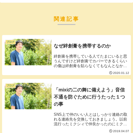
関連記事
ブログ
なぜ絆創膏を携帯するのか
絆創膏を携帯している人てたまにいると思
うんですけど絆創膏でカバーできるくらい
の傷は絆創膏を貼らなくてもなんとなかる
レベルの傷です。絆創膏でなんとかならな
2020.01.12
い傷に絆創膏の出番はありません。つま
り、絆創膏は基本的に出番がないものにな
ります。出番が...
ブログ
「mixiの二の舞に備えよう」音信
不通を防ぐために行うたった１つ
の事
SNS上で仲のいい人とはしっかり連絡の取
れる連絡先を交換しておきましょう。以前
流行ったミクシィで仲良かったのにミクシ
ィが廃れたことによりある日突然生き別れ
2019.04.07