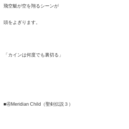
飛空艇が空を翔るシーンが
頭をよぎります。
「カインは何度でも裏切る」
■④Meridian Child（聖剣伝説３）