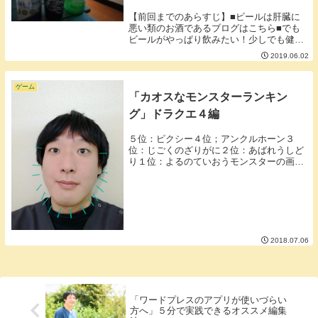
【前回までのあらすじ】■ビールは肝臓に
悪い類のお酒であるブログはこちら■でも
ビールがやっぱり飲みたい！少しでも健康
にビールが飲める方法を探そう！※バック
2019.06.02
ナンバーのリンクはブログ最後に【ここか
らが本題】ビール×ジンはうまいのか。
Amazonで...
ゲーム
「カオスなモンスターランキン
グ」ドラクエ４編
５位：ピクシー４位；アンクルホーン３
位：じごくのざりがに２位：あばれうしど
り１位：よるのていおうモンスターの画像
の載っている参考リンクは こちら■５
位：ピクシー（参考リンク前から3行目）
私の知っているピクシーの中で最もかわい
くないピクシー。...
2018.07.06
「ワードプレスのアプリが使いづらい
方へ」５分で実践できるオススメ編集