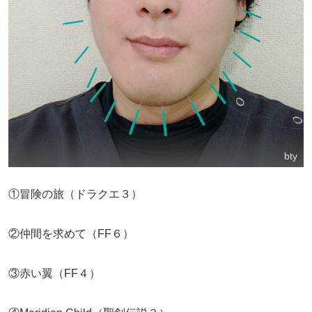
bty
①冒険の旅（ドラクエ３）
②仲間を求めて（FF６）
③赤い翼（FF４）