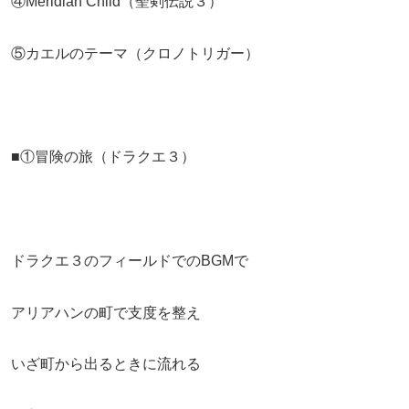
④Meridian Child（聖剣伝説３）
⑤カエルのテーマ（クロノトリガー）
■①冒険の旅（ドラクエ３）
ドラクエ３のフィールドでのBGMで
アリアハンの町で支度を整え
いざ町から出るときに流れる