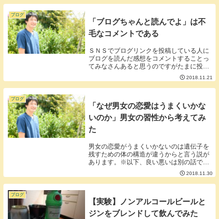
コ（3文字・・・）■グーだけ冷遇されてい
る。グーで...
ブログ
「ブログちゃんと読んでよ」は不
毛なコメントである
ＳＮＳでブログリンクを投稿している人に
ブログを読んだ感想をコメントすることっ
てみなさんあると思うのですがたまに投稿
している方から「ブログちゃんと読んで
2018.11.21
る？」「ちゃんとブログを読んでくれれば
そういうコメントはしないはずなんだけ
ど」というような...
ブログ
「なぜ男女の恋愛はうまくいかな
いのか」男女の習性から考えてみ
た
男女の恋愛がうまくいかないのは遺伝子を
残すための体の構造が違うからと言う説が
あります。※以下、良い悪いは別の話です
のでご了承ください。■女性は決め打ち男
2018.11.30
性は乱れ打ち（良い悪いは別）女性は妊娠
すると一回に一人しか子孫を残せないのに
対し男性は妊...
ブログ
【実験】ノンアルコールビールと
ジンをブレンドして飲んでみた