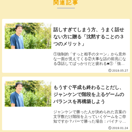
関連記事
ブログ
話しすぎてしまう方、うまく話せ
ない方に贈る「沈黙することの３
つのメリット」
①強制的「すっと相手のターン」から意外
な一面が見えてくる②大事な話の前兆にな
る③話してばっかりだと疲れる■①「強制
的すっと相手のターン」から意外な一面見
2019.05.27
えてくる沈黙したときにめっちゃ話す人も
いれば一緒に沈黙する人もいれば変わらな
い人もいれば...
ブログ
もうすぐ平成も終わることだし、
ジャンケンで階段を上るゲームの
バランスを再構築しよう
ジャンケンで勝った人が決められた言葉の
文字数だけ階段を上っていくゲームをご存
知ですか？パーで勝った場合：パイナップ
ル（6文字）チョキで勝った場合：チョコ
2019.01.24
レート（6文字）グーで買った場合；グリ