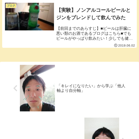
ブログ
【実験】ノンアルコールビールと
ジンをブレンドして飲んでみた
【前回までのあらすじ】■ビールは肝臓に
悪い類のお酒であるブログはこちら■でも
ビールがやっぱり飲みたい！少しでも健康
にビールが飲める方法を探そう！※バック
2019.06.02
ナンバーのリンクはブログ最後に【ここか
らが本題】ビール×ジンはうまいのか。
Amazonで...
「キレイになりたい」から学ぶ「他人
軸より自分軸」