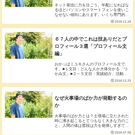
ネット発信に力を注ごう。年配になればな
るほどパソコンやスマートフォンを使いこ
なせない傾向にあります。いくら専門的な
知識、技術、経験に長けている熟練者でも
2018.11.29
デジタルでの発信ができないことは大きな
弱点です。１年間に日本国民の10％も鍼灸
を受けてい...
ブログ
６７人の中でこれは技ありだとプ
ロフィール３選「プロフィール文
編」
おかっぱミユキさんのプロフィール文で
す。■１文目：どんな人か大体分かる「つ
かみ文」■２～５文目：実績紹介、活動内
容を展開。■６文目：最後まで失速しない
2018.12.25
「締めの文」プロフィールの最初は強いの
ですが終わりに向かうにつれて弱くなり失
速して終わる方...
ブログ
なぜ火事場のばか力が発動するの
か
火事場のばか力とは？土壇場に立たされた
時に沸き起こるとてつもなく大きな力のこ
と。人間の体は普段は力を発揮しすぎて壊
れないように神経が自動でブレーキがかか
2019.07.06