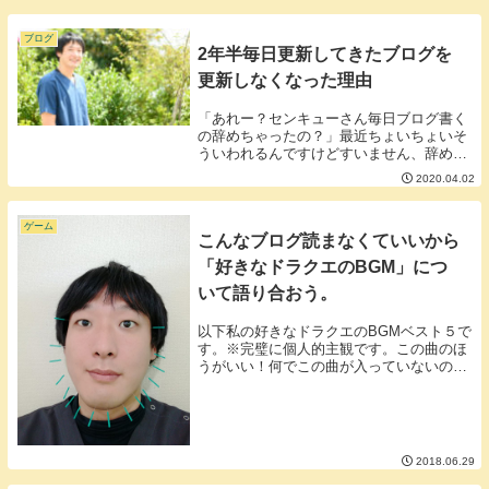
るようにしています。このブレーキがない
と手を曲げる動作をしただけで関節が壊れ
てしまったり...
ブログ
2年半毎日更新してきたブログを
更新しなくなった理由
「あれー？センキューさん毎日ブログ書く
の辞めちゃったの？」最近ちょいちょいそ
ういわれるんですけどすいません、辞めち
ゃいました。■２０年後も生きていればブ
2020.04.02
ログは書けるおそらく、生きていれば20年
後もブログは書けると思います。SNSも一
緒。ミニ...
ゲーム
こんなブログ読まなくていいから
「好きなドラクエのBGM」につ
いて語り合おう。
以下私の好きなドラクエのBGMベスト５で
す。※完璧に個人的主観です。この曲のほ
うがいい！何でこの曲が入っていないの？
という意見も大いにあると思いますが私の
中で思い出となる曲を断腸の思いでランキ
ングしました。第５位：ジプシーダンス第
４位：聖第...
2018.06.29