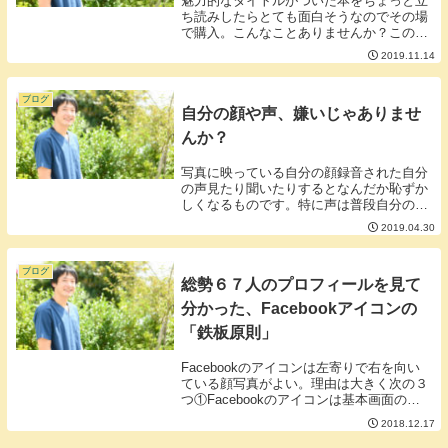
魅力的なタイトルがついた本をちょっと立
ち読みしたらとても面白そうなのでその場
で購入。こんなことありませんか？このア
クションちょっと考え直したほうがいいか
2019.11.14
もしれません。なぜなら最近分厚いだけで
言いたいことは前半で終結している本が多
いから。どの...
ブログ
自分の顔や声、嫌いじゃありませ
んか？
写真に映っている自分の顔録音された自分
の声見たり聞いたりするとなんだか恥ずか
しくなるものです。特に声は普段自分の耳
から入ってくる肉声とギャップがあり「こ
2019.04.30
れは自分の声じゃない」と思うことさえあ
ります。■自分の顔や声を好きになる方法
恥ずかしがら...
ブログ
総勢６７人のプロフィールを見て
分かった、Facebookアイコンの
「鉄板原則」
Facebookのアイコンは左寄りで右を向い
ている顔写真がよい。理由は大きく次の３
つ①Facebookのアイコンは基本画面の左
に表示される。②横書きの文章は左から右
2018.12.17
に読む③Facebookのリアクションのマー
クは右下につくのが基本である。■...