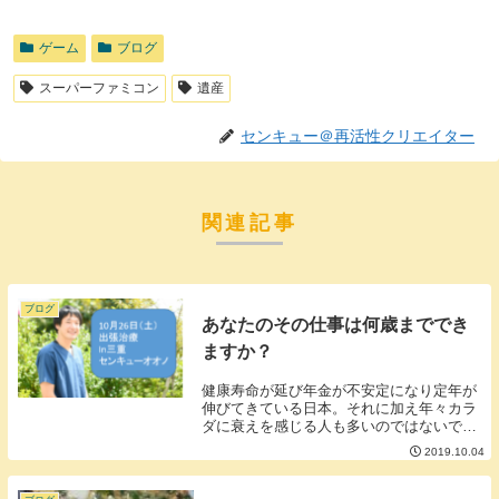
ゲーム
ブログ
スーパーファミコン
遺産
センキュー＠再活性クリエイター
関連記事
ブログ
あなたのその仕事は何歳まででき
ますか？
健康寿命が延び年金が不安定になり定年が
伸びてきている日本。それに加え年々カラ
ダに衰えを感じる人も多いのではないでし
ょうか？■あなたのその仕事は何歳まで続
2019.10.04
けられますか？定年が伸びる一方肉体労働
や夜間労働など年齢を重ねると続けること
が難しい仕事...