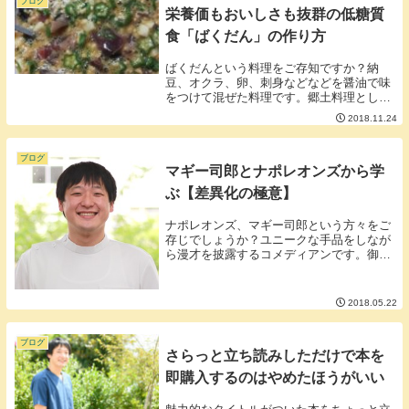
ブログ
栄養価もおいしさも抜群の低糖質
食「ばくだん」の作り方
ばくだんという料理をご存知ですか？納
豆、オクラ、卵、刺身などなどを醤油で味
をつけて混ぜた料理です。郷土料理として
日本各地にそれぞれ違った「ばくだん」の
2018.11.24
レシピがあるそうです。ばくだんほど簡単
でおいしく健康に良い料理を私は知りませ
ん。何を入れて...
ブログ
マギー司郎とナポレオンズから学
ぶ【差異化の極意】
ナポレオンズ、マギー司郎という方々をご
存じでしょうか？ユニークな手品をしなが
ら漫才を披露するコメディアンです。御両
名の手品はタネも仕掛けもグダグダです。
誰でもできるもので分かりやすいです。手
品は、いかにタネも仕掛けもなく不思議に
2018.05.22
見せるかが基...
ブログ
さらっと立ち読みしただけで本を
即購入するのはやめたほうがいい