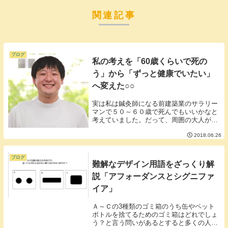
関連記事
ブログ
私の考えを「60歳くらいで死の
う」から「ずっと健康でいたい」
へ変えた○○
実は私は鍼灸師になる前建築業のサラリー
マンで５０～６０歳で死んでもいいかなと
考えていました。だって、周囲の大人が全
く楽しそうに見えない。年金生活も苦しそ
2018.06.26
う。会社員は定年が設けられており年金は
貰えないかもしれないと騒がれていてリタ
イアしても穏...
ブログ
難解なデザイン用語をざっくり解
説「アフォーダンスとシグニファ
イア」
Ａ～Ｃの3種類のゴミ箱のうち缶やペット
ボトルを捨てるためのゴミ箱はどれでしょ
う？と言う問いがあるとすると多くの人は