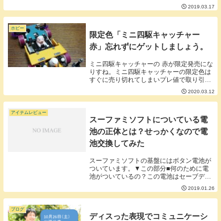
丸Ａのゴミ箱と答えるのではないでしょう
2019.03.17
か。特に何も考えなくても自然と人が使い
方を理解できることをアフォーダンスとい
います。（か...
ホビー
限定色「ミニ四駆キャッチャー
赤」忘れずにゲットしましょう。
ミニ四駆キャッチャーの 赤が限定発売にな
りすね。ミニ四駆キャッチャーの限定色は
すぐに売り切れてしまいプレ値で取り引き
される傾向にあるのでこの機会に買ってお
2020.03.12
きましょう。■ミニ四駆キャッチャーをパ
ーツとしてアレンジしよう。ミニ四駆キャ
ッチャーは...
アイテムレビュー
スーファミソフトについている電
池の正体とは？せっかくなので電
池交換してみた
スーファミソフトの基盤にはボタン電池が
ついています。▼この部分■何のために電
池がついているの？この電池はセーブデー
タをソフト内に保存するための電源として
2019.01.26
ついています。CD-RやSDカードなど当時
は電源を必要としない記憶媒体は無かっ
た、もしく...
ブログ
ディスった表現でコミュニケーシ