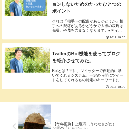
ョンしないためのたったひとつの
ポイント
それは「相手への配慮があるかどうか」相
手への配慮があるかどうかで大抵の表現は
侮辱、軽蔑を含まなくなります。■ディス
った表現してくる人はただ単に配慮が足り
2019.10.05
ていないだけでいいアドバイスをしようと
している可能性もある。例えばアンドロイ
ドを使ってい...
ブログ
TwitterのBot機能を使ってブログ
を紹介させてみた。
Botとは？主に、ツイッターで自動的に動
いてくれるシステム。一定の時間にツイー
トをしてくれるもの特定のキーワードに反
応してくれるものなどなど様々なタイプの
2018.10.30
Botがあります。▼私のおすすめブログを
ツイートするBotセンキューオオノBot自分
の...
【毎年恒例】上堰潟（うわせきがた）
公園の「わらアート」