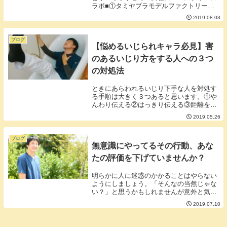
ラボ■①タミヤプラモデルファクトリー新
橋と横浜トレッサにあるタミヤの心臓部と
2019.08.03
もいえるオフィシャルショップ。レースイ
ベントのほかに模型作りワークショップな
どもあるそう...
ブログ
【悩めるいじられキャラ必見】害
のあるいじり方をする人への３つ
の対処法
ときにあらわれるいじり下手な人を対処す
る手順は大きく３つあると思います。①や
んわり伝える②はっきり伝える③距離を置
く、無視する、縁を切るやんわりとそのい
2019.05.26
じり方が嫌なことを伝えればわかってくれ
る人もいます。しかし、やんわりでは気付
いてくれない...
ブログ
無意識にやってるその行動、あな
たの評価を下げていませんか？
明らかに人に迷惑のかかることはやらない
ようにしましょう。「そんなの当然じゃな
い？」と思うかもしれませんが意外と気が
付かないところでしてしまっているもので
2019.07.10
す。例えば・講義中の私語や・食事をくち
ゃくちゃ音を立てて食べる・パソコンのタ
イピングがう...