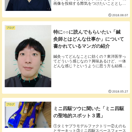
画像を投稿する際気をつけたいこととして
「一緒に映っている人はいい顔をしている
か」ということがあります。SNSを見てて
2018.08.07
よく思うのが投稿主はすごく綺麗に映って
いるけどタ...
ブログ
特に○○に読んでもらいたい「鍼
灸師とはどんな仕事か」について
書かれているマンガの紹介
鍼灸ってどんなことに効くの？東洋医学っ
てどういう感じなの？興味あるけど、一体
どんな感じ？というように思う方も結構い
らっしゃるのではないでしょうか。そんな
方に是非読んでいただきたいマンガがあり
ます。「素直なカラダ」素直なカラダ （モ
ーニング ...
2018.05.27
ブログ
ミニ四駆ツウに聞いた「ミニ四駆
の聖地的スポット３選」
①タミヤプラモデルファクトリー②えのも
とサーキット③ミニ四駆スペースフォース