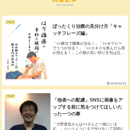
ブログ
ぼったくり治療の見分け方「キャ
ッチフレーズ編」
「○○療法で腰痛が治る！」「○○セラピー
でうつが治る！」「○○エキスを飲んだら癌
が消える！」この類の言い切り文句は注意
が必要です。なぜなら原因追求をしていな
いから。上記の療法はなぜ腰痛が起こった
のか？うつの背景を捉えているか？何癌な
のか？ス...
2019.03.01
ブログ
「他者への配慮」SNSに画像をア
ップする前に気をつけてほしいた
った一つの事
「大野達也さんは○○さんと一緒にいま
す。」というようにタグ付けをしてSNSに