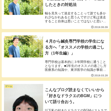
したときの対処法
軸を見失って迷走することって誰でも多か
れ少なかれあると思うんですけど私は迷走
すること自体は悪いことではないと思いま
す。■迷走したら迷走の中でチャレンジし
2019.06.09
てみたらいい。迷走すると軸は定まらない
かもしれませんが逆に言うと異なる種類の
アイディアが...
ブログ
４月から鍼灸専門学校の学生にな
る方へ「オススメの学校の過ごし
方（1年生編）」
専門学校は基本的に３年間学校に通うこと
となります。■1年生のオススメの過ごし方
医療系の知識や、東洋医学の知識が事前に
ある方は別かもしれませんがとにかく、や
2019.03.28
たら面倒な言葉が授業で飛び交います。
「外旋、外転、外反」「本虚標実、半表半
裏、虚実錯雑...
ゲーム
こんなブログ読まなくていいから
「好きなドラクエのBGM」につ
いて語り合おう。
以下私の好きなドラクエのBGMベスト５で