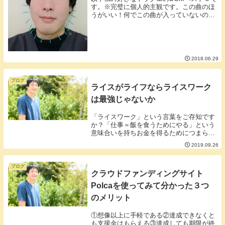
す。※完璧に個人的主観です。この曲のほ
うがいい！何でこの曲が入っていないの？
という意見も大いにあると思いますが私の
中で思い出となる曲を断腸の思いでランキ
ングしました。第５位：ジプシーダンス第
４位：聖第...
2018.06.29
ブログ
ライスがライフならライスワーク
は最強じゃないか
「ライスワーク」という言葉をご存知です
か？「仕事＝飯を食うためにやる」という
意味合いを持ちお金を得るためにつまらな
い仕事をしているといった感じにしばしば
2019.09.26
侮辱的に使われる言葉です。反対に「仕事
＝生きがい」として楽しんでいる働き方の
ことを「ライ...
ブログ
クラウドファンディングサイト
Polcaを使ってみて分かった３つ
のメリット
①想像以上に手軽である②達成できなくと
も支援金はもらえる③達成しても期限が終