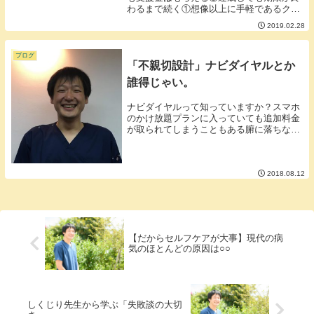
わるまで続く①想像以上に手軽であるクレ
ジットカードとSNSのIDがあれば始めるこ
2019.02.28
とが出来ます。（支援金受け取りの際には
本人確認書類の画像が必要ですが）また、
支援する...
ブログ
「不親切設計」ナビダイヤルとか
誰得じゃい。
ナビダイヤルって知っていますか？スマホ
のかけ放題プランに入っていても追加料金
が取られてしまうこともある腑に落ちない
システムの電話サービスです。料金を取る
だけならまだしもいろいろうっざいところ
があります。ナビダイヤルのウザい点は大
きく３つ。■...
2018.08.12
【だからセルフケアが大事】現代の病
気のほとんどの原因は○○
しくじり先生から学ぶ「失敗談の大切