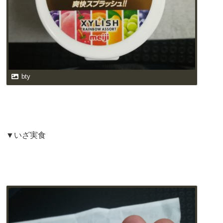
bty
▼いざ実食