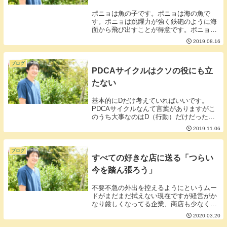
ポニョは魚の子です。ポニョは海の魚で
す。ポニョは跳躍力が強く鉄砲のように海
面から飛び出すことが得意です。ポニョ
「よし！今日もいっちょ外の世界を観てや
2019.08.16
らぁ！」そう言うと今日もポニョは海面か
ら飛び出して海の外を一望します。オイル
を塗り合うカップ...
ブログ
PDCAサイクルはクソの役にも立
たない
基本的にDだけ考えていればいいです。
PDCAサイクルなんて言葉がありますがこ
のうち大事なのはD（行動）だけだったり
します。なぜなら、行動していればP（計
2019.11.06
画）もC（評価）もA（改善）もほぼオー
トで考えるからです。PだのCだの考える
よりもまずは...
ブログ
すべての好きな店に送る「つらい
今を踏ん張ろう」
不要不急の外出を控えるようにというムー
ドがまだまだ拭えない現在ですが経営がか
なり厳しくなってる企業、商店も少なくあ
りません。■好きな店にお金を落とすこと
2020.03.20
が果たして不要不急なのか。 いろんな制