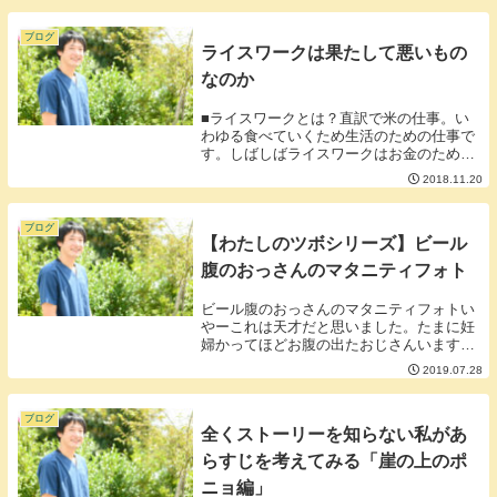
自分のよさを引き出せていないのに依頼主
のよさを引き...
ブログ
ライスワークは果たして悪いもの
なのか
■ライスワークとは？直訳で米の仕事。い
わゆる食べていくため生活のための仕事で
す。しばしばライスワークはお金のために
時間を割いて働く負け組みや機械的に働い
2018.11.20
てやりがいのない収入源として侮辱する言
葉として使われます。■本当にライスワー
クは侮辱され...
ブログ
【わたしのツボシリーズ】ビール
腹のおっさんのマタニティフォト
ビール腹のおっさんのマタニティフォトい
やーこれは天才だと思いました。たまに妊
婦かってほどお腹の出たおじさんいますけ
ど本当に妊婦を演じるなんて。まったく妊
2019.07.28
娠出産と関係ないただのだらしないおっさ
んがあたかも妊娠したかのように写真を撮
っているので...
ブログ
全くストーリーを知らない私があ
らすじを考えてみる「崖の上のポ
ニョ編」