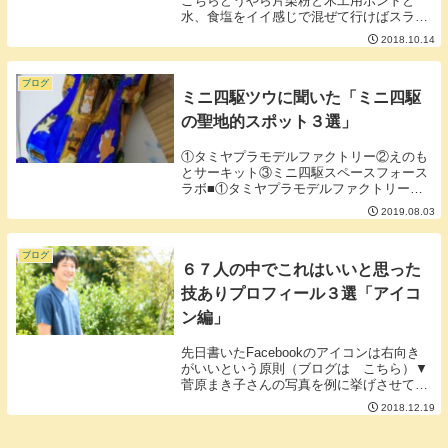
こちらどうやら片栗粉と木工用ボンドと
水、食塩をイイ感じで混ぜて行けばスライ
ムになるらしいです。早速実験！▼ボンド
2018.10.14
と▼水で溶いた片栗粉を▼混ぜる▼混ぜる
▼混ぜる▼混ぜる「結果」片栗粉、食塩、
木工用ボンドと...
ブログ
ミニ四駆ツウに聞いた「ミニ四駆
の聖地的スポット３選」
①タミヤプラモデルファクトリー②えのも
とサーキット③ミニ四駆スペースフォース
ラボ■①タミヤプラモデルファクトリー新
橋と横浜トレッサにあるタミヤの心臓部と
2019.08.03
もいえるオフィシャルショップ。レースイ
ベントのほかに模型作りワークショップな
どもあるそう...
ブログ
６７人の中でこれはいいと思った
技ありプロフィール３選「アイコ
ン編」
先日書いたFacebookのアイコンは右向き
がいいという原則（ブログは こちら）▼
菅原まき子さんの写真を例に挙げさせてい
ただいたのですが菅原さんのアイコンは右
2018.12.19
向きなこと以外にもアイコンだけでアドバ
イザーだということが分かる情報が入って