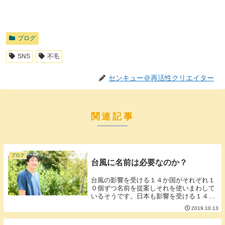
ブログ
SNS
不毛
センキュー＠再活性クリエイター
関連記事
ブログ
台風に名前は必要なのか？
台風の影響を受ける１４か国がそれぞれ１
０個ずつ名前を提案しそれを使いまわして
いるそうです。日本も影響を受ける１４か
国に入っているので日本語の台風も存在し
2019.10.13
ます。▼主な台風の呼び方てんびんやぎう
さぎくじらコップ…もう少し危機感がある