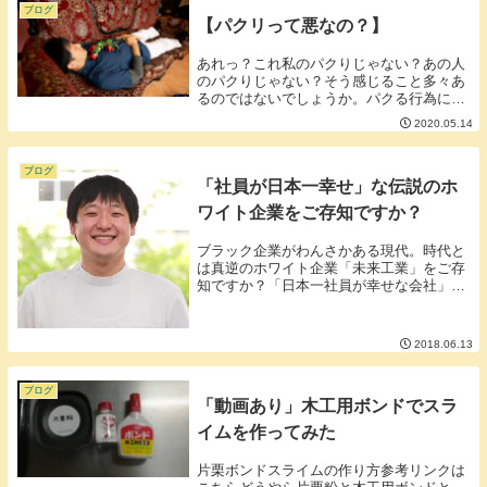
名前にできな...
ブログ
【パクリって悪なの？】
あれっ？これ私のパクりじゃない？あの人
のパクりじゃない？そう感じること多々あ
るのではないでしょうか。パクる行為に関
して気分が悪くなる事もしばしばありませ
2020.05.14
んか？今日は私の考えるパクりについての
考えを書いていこうかと思います。■パク
リは悪いこと...
ブログ
「社員が日本一幸せ」な伝説のホ
ワイト企業をご存知ですか？
ブラック企業がわんさかある現代。時代と
は真逆のホワイト企業「未来工業」をご存
知ですか？「日本一社員が幸せな会社」と
自称するほどのホワイト企業【何がホワイ
トなのかと言うと】・年間休日約140日・
その他に有給休暇最大40日・一日の労働時
2018.06.13
間7時間...
ブログ
「動画あり」木工用ボンドでスラ
イムを作ってみた
片栗ボンドスライムの作り方参考リンクは