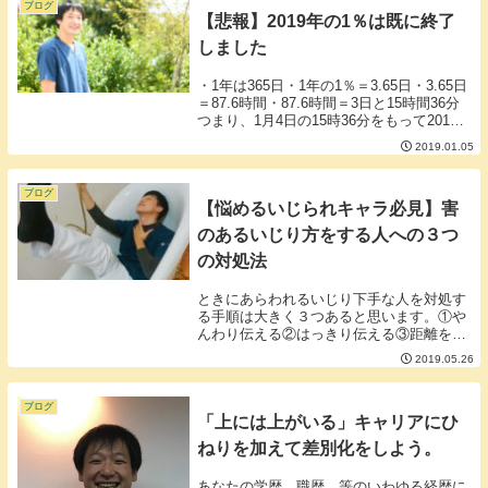
う。■せっか...
ブログ
【悲報】2019年の1％は既に終了
しました
・1年は365日・1年の1％＝3.65日・3.65日
＝87.6時間・87.6時間＝3日と15時間36分
つまり、1月4日の15時36分をもって2019
年の1％は終了したことになります。来週
2019.01.05
の前半にはもう2％が終了してしまいま
す。1年の1％のう...
ブログ
【悩めるいじられキャラ必見】害
のあるいじり方をする人への３つ
の対処法
ときにあらわれるいじり下手な人を対処す
る手順は大きく３つあると思います。①や
んわり伝える②はっきり伝える③距離を置
く、無視する、縁を切るやんわりとそのい
2019.05.26
じり方が嫌なことを伝えればわかってくれ
る人もいます。しかし、やんわりでは気付
いてくれない...
ブログ
「上には上がいる」キャリアにひ
ねりを加えて差別化をしよう。
あなたの学歴、職歴、等のいわゆる経歴に