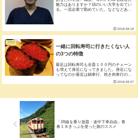
魅力はありますか？頭のいい大学を出てい
る。一流企業で勤めていた。などなどあま
り好きじゃありませんが経歴は他人があな
たを判断する重要な要素のひとつです。・
合コンでスチュワーデスがモテる。・公務
員というワー...
2018.08.10
ブログ
一緒に回転寿司に行きたくない人
の3つの特徴
最近は回転寿司も全皿１００円のチェーン
も増えて身近になってきました。身近にな
ってなのか最近は鍋奉行、焼き肉奉行のよ
うな「奉行」が回転寿司にも現れることが
2018.06.07
あるそうです。今回はその回転寿司奉行に
ついての特徴をお話しいたします。■その
１タッチパネ...
「JR線を乗り放題・途中下車自由」青
春１８きっぷを使った旅のススメ