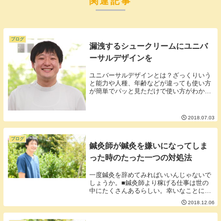
関連記事
ブログ
漏洩するシュークリームにユニバ
ーサルデザインを
ユニバーサルデザインとは？ざっくりいう
と能力や人種、年齢などが違っても使い方
が簡単でパッと見ただけで使い方がわかる
ように作られたデザインのもの。例えばエ
レベーターの開け閉めのボタンドアノブ自
動販売機の硬貨投入口などなどユニバーサ
2018.07.03
ルデザインは...
ブログ
鍼灸師が鍼灸を嫌いになってしま
った時のたった一つの対処法
一度鍼灸を辞めてみればいいんじゃないで
しょうか。■鍼灸師より稼げる仕事は世の
中にたくさんあるらしい。幸いなことに鍼
灸師と同等もしくはそれ以上に貰える仕事
2018.12.06
は沢山あるそうです。鍼灸師クラスの生活
水準であれば転職にはそう困らないでしょ