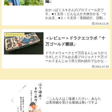
編」
おかっぱミユキさんのプロフィール文で
す。■１文目：どんな人か大体分かる「つ
かみ文」■２～５文目：実績紹介、活動内
容を展開。■６文目：最後まで失速しない
2018.12.25
「締めの文」プロフィールの最初は強いの
ですが終わりに向かうにつれて弱くなり失
速して終わる方...
アイテムレビュー
＜レビュー＞ドラクエコラボ「十
万ゴールド饅頭」
ドラクエウォークと十万石まんじゅうがコ
ラボしたリアルお土産プロジェクト十万ゴ
ールドまんじゅう売り切れ続出でなかなか
買うことができなかったのですが今回つい
2021.07.30
に買うことができました。うまいうますぎ
るそう言っているスライムが可愛い。ドラ
クエファンに...
「こんな人はご遠慮ください」あなた
は美容鍼を受ける価値は無いですよ