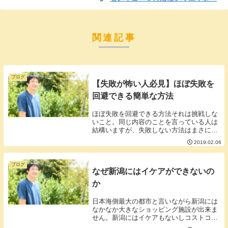
関連記事
ブログ
【失敗が怖い人必見】ほぼ失敗を
回避できる簡単な方法
ほぼ失敗を回避できる方法それは挑戦しな
いこと。同じ内容のことを言っている人は
結構いますが、失敗しない方法はまさに挑
戦しないことです。これでもう失敗するこ
2019.02.06
とはほぼありません。失敗のリスクを負わ
なければ失敗することはありません。この
方法でおそら...
ブログ
なぜ新潟にはイケアができないの
か
日本海側最大の都市と言いながら新潟には
なかなか大きなショッピング施設が出来ま
せん。新潟にはイケアもないしコストコも
できるできるといいながらめどが立った話