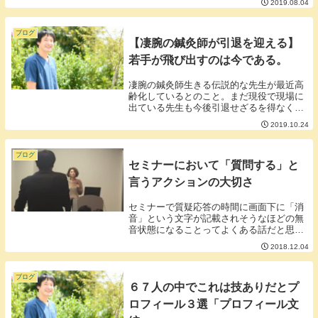
2019.08.04
は出ていない感じです。■なぜ大型ショッ
ピング施設ができないのか。個人的な見解
ですがおそら...
ブログ
【凄腕の鍼灸師が引退を迎える】
若手が飛び出すのは今である。
凄腕の鍼灸師生きる伝説的な先生が最近高
齢化しているとのこと。まだ現役で現場に
出ている先生も今後引退せざるを得なくな
ります。また、生きる伝説とまで言われて
2019.10.24
いたわけですからその凄腕の継承者、後継
ぎがいない状態の鍼灸院も少なくないよう
です。となる...
ブログ
セミナーにおいて「質問する」と
言うアクションの大切さ
セミナーで質疑応答の時間に画面下に「消
音」という文字が記載されそうなほどの無
音状態になることってよくある話だと思い
ますが凄くもったいないことをしていると
2018.12.04
思うんですよね。■セミナーの内容は良く
も悪くも建前が含まれる。いくら丸裸にし
ますと謳って...
ブログ
６７人の中でこれは技ありだとプ
ロフィール３選「プロフィール文