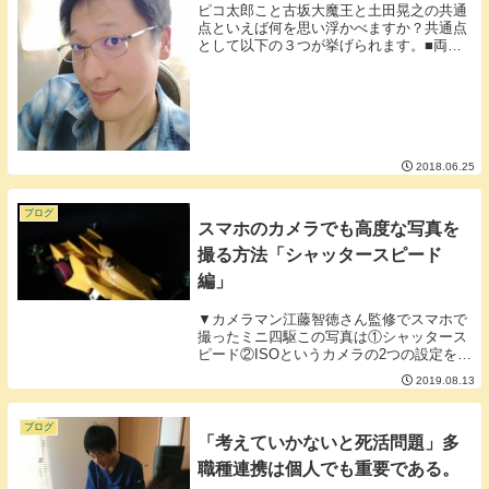
ピコ太郎こと古坂大魔王と土田晃之の共通
点といえば何を思い浮かべますか？共通点
として以下の３つが挙げられます。■両方
ともボキャブラ天国という番組に出てい
た。■ボキャブラ天国の放送していた当初
は二人ともあまりパッとしなかった。■も
ともとグループ...
2018.06.25
ブログ
スマホのカメラでも高度な写真を
撮る方法「シャッタースピード
編」
▼カメラマン江藤智徳さん監修でスマホで
撮ったミニ四駆この写真は①シャッタース
ピード②ISOというカメラの2つの設定を少
しいじって撮ったものでそんなに難しくあ
2019.08.13
りません。今日は2つのうちのシャッター
スピードについてお話しようと思います。
■シャッ...
ブログ
「考えていかないと死活問題」多
職種連携は個人でも重要である。