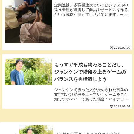
企業連携、多職種連携といったジャンルの
違う業種が連携して商品やサービスを作る
という戦略が最近注目されています。例え
ば▼カルビーと有楽製菓▼サッポロ一番と
オタフクといった感じで企業がノウハウを
提供し合い更にいい商品を作る戦略がいろ
んなところで...
2018.08.20
ブログ
もうすぐ平成も終わることだし、
ジャンケンで階段を上るゲームの
バランスを再構築しよう
ジャンケンで勝った人が決められた言葉の
文字数だけ階段を上っていくゲームをご存
知ですか？パーで勝った場合：パイナップ
ル（6文字）チョキで勝った場合：チョコ
2019.01.24
レート（6文字）グーで買った場合；グリ
コ（3文字・・・）■グーだけ冷遇されてい
る。グーで...
コンサルの言うことはアクセルでなく