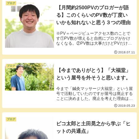
ブログ
【月間約2500PVのブロガーが語
る】このくらいのPV数が丁度い
いかも知れないと思う３つの理由
※PV＝ページビューアクセス数のことで
す①PV数が増えると自然にブログがかけ
なくなる。②PV数は大事だけどPVだけじ
ゃない③私と純粋に絡んでくれる人と絡み
2018.07.11
たい。■①PV数が増えると自然にブログが
かけなくなる。確かにPV数って増えると
嬉しいん...
ブログ
【今までありがとう】「大福堂」
という屋号を外そうと思います。
今まで「鍼灸マッサージ大福堂」という屋
号で活動していたのですが屋号は廃止する
ことに決めました。廃止を考えた理由は大
きく３つ①カッコつけるための屋号だった
2019.05.23
②スタッフはいないし治療院もない③ほか
の活動名が際立ってきた■①カッコつける
ための屋号だ...
ブログ
ピコ太郎と土田晃之から学ぶ「ヒ
ットの共通点」