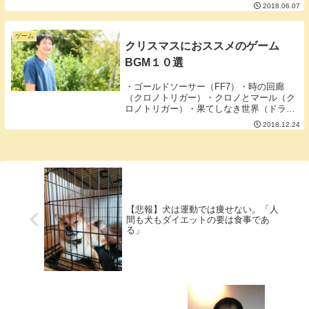
うな「奉行」が回転寿司にも現れることが
2018.06.07
あるそうです。今回はその回転寿司奉行に
ついての特徴をお話しいたします。■その
１タッチパネ...
ゲーム
クリスマスにおススメのゲーム
BGM１０選
・ゴールドソーサー（FF7）・時の回廊
（クロノトリガー）・クロノとマール（ク
ロノトリガー）・果てしなき世界（ドラク
エ２）・街角のメロディ（ドラクエ５）・
2018.12.24
星の光の花咲く丘で（マリオRPG）・バニ
ラレイク（スーパーマリオカート）・さむ
いさむいマ...
【悲報】犬は運動では痩せない。「人
間も犬もダイエットの要は食事であ
る」