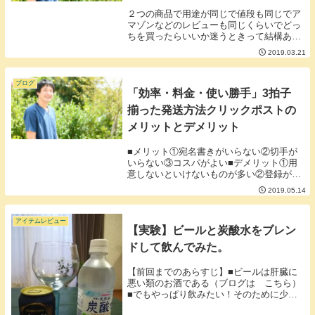
２つの商品で用途が同じで値段も同じでア
マゾンなどのレビューも同じくらいでどっ
ちを買ったらいいか迷うときって結構あり
ませんか？■２つの商品をメルカリで検索
2019.03.21
してみよう。メルカリで商品を検索すると
中古で取引されている・値段・出品数・売
れ行きのデー...
ブログ
「効率・料金・使い勝手」3拍子
揃った発送方法クリックポストの
メリットとデメリット
■メリット①宛名書きがいらない②切手が
いらない③コスパがよい■デメリット①用
意しないといけないものが多い②登録が必
要③梱包が手間である■①宛名書きがいら
2019.05.14
ないクリックポストは住所をホームページ
で入力しラベルをプリンターで印刷して荷
物に張り付け...
アイテムレビュー
【実験】ビールと炭酸水をブレン
ドして飲んでみた。
【前回までのあらすじ】■ビールは肝臓に
悪い類のお酒である（ブログは こちら）
■でもやっぱり飲みたい！そのために少し
でも健康に飲める方法をいろいろ探そう！