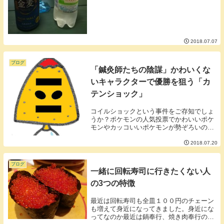
【バックナンバー】「ビール×ノンアルコ
ールビール」はこちら【今回の本題】今回
の実験「ビー...
2018.07.07
ブログ
「鍼灸師たちの陰謀」かわいくな
いキャラクターで優勝を狙う「カ
テンショック」
コイルショックという事件をご存知でしょ
うか？ポケモンの人気投票でかわいいポケ
モンやカッコいいポケモンが勢ぞろいの中
絶対に人気を集めないだろうポケモン「コ
イル」が良からぬ大人の組織票により第２
2018.07.20
位にランクインしたという事件です。▼コ
イルってこん...
ブログ
一緒に回転寿司に行きたくない人
の3つの特徴
最近は回転寿司も全皿１００円のチェーン
も増えて身近になってきました。身近にな
ってなのか最近は鍋奉行、焼き肉奉行のよ