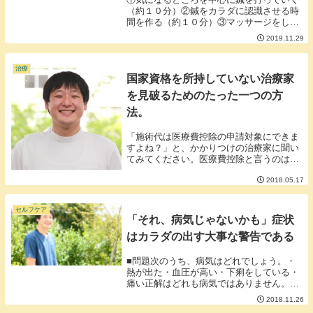
（約１０分）②鍼をカラダに認識させる時
間を作る（約１０分）③マッサージをして
お顔のリフトアップと循環を良くする（約
2019.11.29
１０分）①気になるところを中心に鍼を打
っていく・血行が悪い部分や・クマになっ
ている部分・...
治療
国家資格を所持していない治療家
を見破るためのたった一つの方
法。
「施術代は医療費控除の申請対象にできま
すよね？」と、かかりつけの治療家に聞い
てみてください。医療費控除と言うのは、
簡単にいうと医療費の年間利用額が基準を
2018.05.17
超えると医療費が少し戻ってくるシステム
です。国家資格をもった鍼灸師、あん摩マ
ッサージ指圧...
セルフケア
「それ、病気じゃないかも」症状
はカラダの出す大事な警告である
■問題次のうち、病気はどれでしょう。・
熱が出た・血圧が高い・下痢をしている・
痛い正解はどれも病気ではありません。上
に挙げたものはすべて病気というよりも症
2018.11.26
状で人間が体内を正常に運営するための反