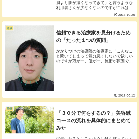
肩より腰が痛くなってきて」と言うような
利用者さんが少なくないのですがこれはナ
ンバーワンだった肩こりが落ち着いてナン
2018.10.25
バー２に潜んでいた腰痛がしゃしゃり出て
きたためだとも考えることができます。学
校のクラス替...
治療
信頼できる治療家を見分けるため
の「たった１つの質問」
かかりつけの治療院の治療家に「こんなこ
と聞いてしまって気分悪くしないで欲しい
のですが万が一、億が一、施術が原因で○○
などの事故が起こったらどうしますか？」
と言う質問をしてみてください。○○には骨
折、アザ、気胸、感染、かぶれなどその治
療法で起...
2018.06.12
治療
「３０分で何をするの？」美容鍼
コースの流れを具体的にまとめて
みた
①気になるところを中心に鍼を打っていく