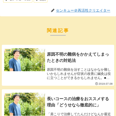
センキュー＠再活性クリエイター
関連記事
治療
原因不明の難病をかかえてしまっ
たときの対処法
原因不明の難病を治すことはなかなか難し
いかもしれませんが症状の改善に鍼灸は役
に立つことができるかもしれません。■鍼
灸はなんだかわからない不調のメンテナン
2019.07.08
スが得意である鍼灸は痛み、だるさ、不
眠、冷えやよくわからないけどなんか辛い
といった「不定...
治療
長いコースの治療をおススメする
理由「どうせなら徹底的に」
「肩こりで治療してたんだけどなんか最近