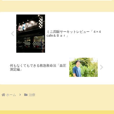
１０分）①気になるところを中心に鍼を打
っていく・血行が悪い部分や・クマになっ
ている部分・...
ミニ四駆サーキットレビュー「４×４
cafe＆Ｂａｒ」
何もなくてもできる救急救命法「血圧
測定編」
ホーム
治療