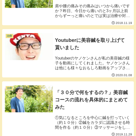
肩や腰の痛みその痛みはいつから痛いです
か？昨日、今日から痛いのと3ヶ月以上前
からずーっと痛いのとでは実は治療や対処
の方法が違います。【昨日や今日から痛い
2018.11.19
場合】痛いと思うところに原因があること
が多いので患部を中心的に治療します。こ
れはよく火事...
治療
Youtuberに美容鍼を取り上げて
貰いました
Youtuberのヤノケンさんが私の美容鍼の様
子を動画にしてくれました。ヤノケンさん
は他にも様々なおもしろ動画をアップされ
ています。今後は美容に力を入れて行くそ
2020.01.08
うですのでチェックしてみてはいかがでし
ょう。
治療
「３０分で何をするの？」美容鍼
コースの流れを具体的にまとめて
みた
①気になるところを中心に鍼を打っていく
（約１０分）②鍼をカラダに認識させる時
間を作る（約１０分）③マッサージをして
お顔のリフトアップと循環を良くする（約
2019.11.29