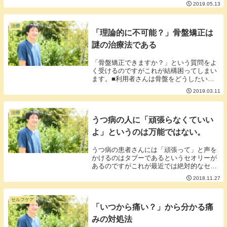
2019.05.13
鍼と何が違うのか。ざーっと比較してみま
した。【ダーマローラー】・医師が行う・
麻酔をかける...
治療
「理論的に不可能？」骨盤矯正は
謎の治療法である
「骨盤矯正できますか？」という質問をよ
く受けるのですがこれが結構困ってしまい
ます。■利用者さんは骨盤をどうしたいの
か？産後で開いた骨盤を整えてスタイルを
2019.03.11
良くしたいのか。骨盤のゆがみを整えたい
のか。骨盤の位置を整えたいのか。姿勢が
悪いことを気...
治療
うつ病の人に「頑張らなくていい
よ」というのは万能ではない。
うつ病の患者さんには「頑張って」と声を
かけるのはタブーであるというセオリーが
あるのですがこれが最近では絶対的なセオ
リーではないということが注目されていま
2018.11.27
す。うつ病と診断された人を大きく３つに
分けると以下のとおりになります。①頑張
った末にうつ...
セルフケア
「いつから痛い？」から分かる痛
みの対処法