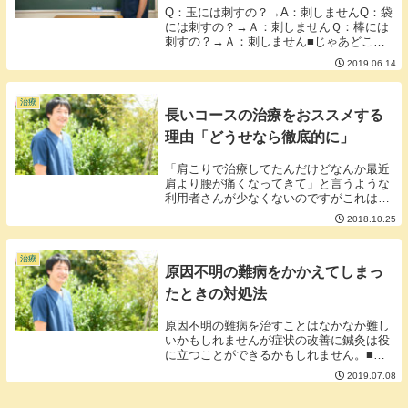
Q：玉には刺すの？→A：刺しませんQ：袋
には刺すの？→Ａ：刺しませんＱ：棒には
刺すの？→Ａ：刺しません■じゃあどこに
刺すんじゃい！勃起不全の鍼治療は玉や袋
2019.06.14
や棒には刺しません。ではどのようなメカ
ニズムを狙い治療をするのでしょう。治療
の狙いとな...
治療
長いコースの治療をおススメする
理由「どうせなら徹底的に」
「肩こりで治療してたんだけどなんか最近
肩より腰が痛くなってきて」と言うような
利用者さんが少なくないのですがこれはナ
ンバーワンだった肩こりが落ち着いてナン
2018.10.25
バー２に潜んでいた腰痛がしゃしゃり出て
きたためだとも考えることができます。学
校のクラス替...
治療
原因不明の難病をかかえてしまっ
たときの対処法
原因不明の難病を治すことはなかなか難し
いかもしれませんが症状の改善に鍼灸は役
に立つことができるかもしれません。■鍼
灸はなんだかわからない不調のメンテナン
2019.07.08
スが得意である鍼灸は痛み、だるさ、不
眠、冷えやよくわからないけどなんか辛い