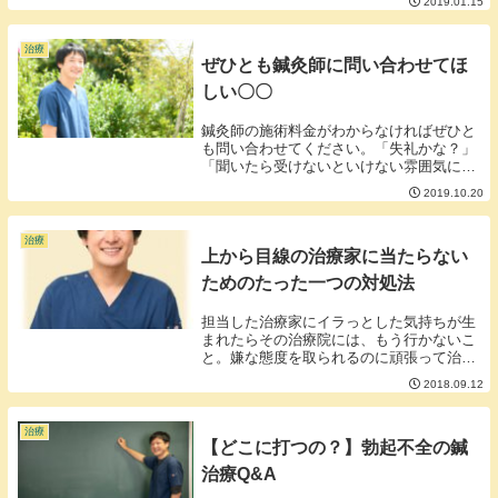
2019.01.15
な例がプラセボ効果の例としてあるそうで
す。詳しくはわかっていないのですが単な
る思い込みだ...
治療
ぜひとも鍼灸師に問い合わせてほ
しい〇〇
鍼灸師の施術料金がわからなければぜひと
も問い合わせてください。「失礼かな？」
「聞いたら受けないといけない雰囲気にな
るかな？」そんな心配、遠慮は全くいりま
2019.10.20
せん。なぜなら鍼灸師はどこにでも施術料
金を記載できるわけではないから。料金を
記載していな...
治療
上から目線の治療家に当たらない
ためのたった一つの対処法
担当した治療家にイラっとした気持ちが生
まれたらその治療院には、もう行かないこ
と。嫌な態度を取られるのに頑張って治療
に通う人や治療家に気に入られるために体
2018.09.12
のことを一生懸命勉強して来られる方がい
らっしゃいます。体に関する知識は財産で
すし勉強する...
治療
【どこに打つの？】勃起不全の鍼
治療Q&A