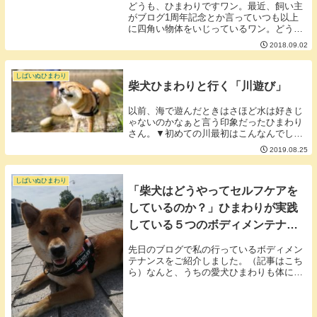
どうも、ひまわりですワン。最近、飼い主
がブログ1周年記念とか言っていつも以上
に四角い物体をいじっているワン。どうや
ら飼い主はツボの位置をブログで説明して
2018.09.02
いるらしいワンけど。実はツボは人間だけ
のものじゃなく犬にもあるらしく、たまに
飼い主がマッ...
しばいぬひまわり
柴犬ひまわりと行く「川遊び」
以前、海で遊んだときはさほど水は好きじ
ゃないのかなぁと言う印象だったひまわり
さん。▼初めての川最初はこんなんでした
が海より浅いからか猛暑だったせいかだん
2019.08.25
だん足取りが軽くなるひまわりさん。▼難
しそうな丸太渡りにチャレンジ…残念！▼
水に映る自分...
しばいぬひまわり
「柴犬はどうやってセルフケアを
しているのか？」ひまわりが実践
している５つのボディメンテナン
ス
先日のブログで私の行っているボディメン
テナンスをご紹介しました。（記事はこち
ら）なんと、うちの愛犬ひまわりも体に気
を付けて実践しているボディメンテナンス
があるそうなのでご紹介させていただきま
す。ひまわりが行っているボディメンテナ