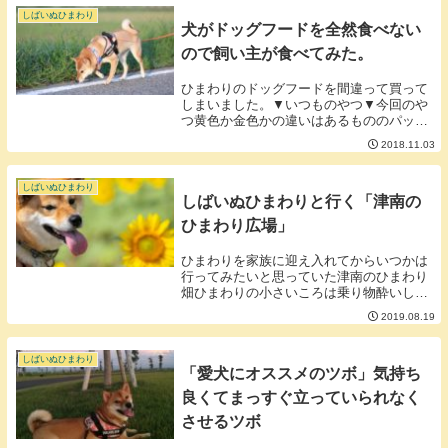
冷遇されてい...
しばいぬひまわり
犬がドッグフードを全然食べない
ので飼い主が食べてみた。
ひまわりのドッグフードを間違って買って
しまいました。▼いつものやつ▼今回のや
つ黄色か金色かの違いはあるもののパッケ
ージが激似。黄色と金色でカロリーオフか
2018.11.03
そうでないかの違いがあります。まぁ、ひ
まわり最近太ってきたしダイエット食でも
いいんじゃな...
しばいぬひまわり
しばいぬひまわりと行く「津南の
ひまわり広場」
ひまわりを家族に迎え入れてからいつかは
行ってみたいと思っていた津南のひまわり
畑ひまわりの小さいころは乗り物酔いして
しまう体質で車に乗るのが苦手でした。そ
2019.08.19
のため家から１時間以上はかかる津南に行
くことは若干あきらめていましたがひまわ
りをショート...
しばいぬひまわり
「愛犬にオススメのツボ」気持ち
良くてまっすぐ立っていられなく
させるツボ