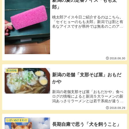
新潟の夏の定番アイス「もも太
郎」
桃太郎アイス今日ご紹介するのはこちら。
「セイヒョーのもも太郎」新潟では割と有
名なアイスですが県外では無名のこのアイ
ス。何味だと思いますか？3択です。①も
も味②いちご味③りんご味【答え】公式ペ
ージの情報では「②いちご味」だそうで
す。公式ではい...
2018.06.30
新潟情報
新潟の老舗「支那そば屋」おもだ
かや
新潟の老舗支那そば屋「おもだかや」食べ
ログの情報によると新潟５大ラーメンの新
潟あっさりラーメンとは若干系統が違うそ
うです。（なにが違うかは分かりません
2018.09.29
が）日曜日の１時過ぎに行ったのですが若
干待つ感じでした。順番待ちの案内の順番
がイマイチ順番...
しばいぬひまわり
長期自粛で思う「犬を飼うこと」