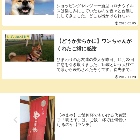
ショッピングやレジャー新型コロナウイル
スは楽しみにしていたものを色々と台無し
にしてきました。どこも出かけられない制
限がかかりすぎだと苛立つこともしばしば
2020.05.05
ですが飼われているワンちゃんはこの苛立
ちにほぼ一生縛られて生活しているような
ものなのだな...
しばいぬひまわり
【どうか安らかに】ワンちゃんが
くれたご縁に感謝
ひまわりのお友達の柴犬が昨日、11月22日
に息を引き取りました。15歳という大往生
で県から表彰されたそうです。春先までは
普通に元気でしたが腎臓を悪くしてからど
2019.11.23
んどんと歩けなくなって認知症も始まって
いると話は聞いていました。動物を飼うな
らいつ...
【やまや】ご飯何杯でもいける代表選
手「明太子」は、ご飯１杯では何個い
けるのか【ランチ】