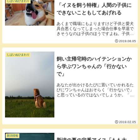
しばいぬひまわり
「イヌを飼う特権」人間の子供に
できないこともしてあげれる
あくまで職場にもよりますけど子供と愛犬
具合悪くなってしまった場合仕事を早退で
きそうなのは子供のほうですよね。子供の
運動会子供の入学式子供の引っ越し子供の
2019.08.05
結婚式などなど子供のイベントは犬に比べ
て社会的優遇を受けています。■ペットは
冷遇されてい...
しばいぬひまわり
飼い主帰宅時のハイテンションか
ら学ぶワンちゃんの「行かない
で」
あなたが出かけるたびに置いていかれるた
びにワンちゃんはおそらく「行かないで」
と思っているのではないでしょうか。「行
かないで」と毎日思っているワンちゃんも
多いのではないでしょうか。ワンちゃんは
毎日のように抱いている「行かないで」と
いう感情です...
2019.02.05
新潟情報