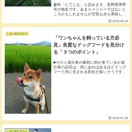
蓼科「たてしな」と読みます。長野県茅野
市の地名です。あまりメジャーではないと
ころかもしれませんが空気も水も美味しく
自然豊かでいいところです。先週末に蓼科
2019.09.10
へ結婚記念日とひまわりが我が家に来た記
念日の2つを兼ねて蓼科へ旅行へ行ってき
ました。▼今...
しばいぬひまわり
「ワンちゃんを飼っている方必
見」良質なドッグフードを見分け
る「３つのポイント」
■その１成分表の最初に肉が来ているか成
分表の品目は、前にあればあるほどドッグ
フード内に含まれる割合が多いそうです。
トウモロコシ、穀類といった炭水化物が上
位に来ているとよくないそうです。なぜな
ら炭水化物はもともと犬の消化に適してい
ないからだそ...
2018.07.26
しばいぬひまわり