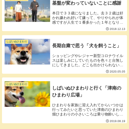
基盤が変わっていないことに感謝
本日で３３歳になりました。去３２歳は好
かれ嫌われ好いて嫌って、やりやられが体
感ですが人生で１番多かった１年となりま
した。生きてきた中で最も好き勝手にブロ
2018.12.13
グやSNSで発信しアクティブにいろんなこ
とに着手した１年だったので当然と言えば
当然ですか...
しばいぬひまわり
長期自粛で思う「犬を飼うこと」
ショッピングやレジャー新型コロナウイル
スは楽しみにしていたものを色々と台無し
にしてきました。どこも出かけられない制
限がかかりすぎだと苛立つこともしばしば
2020.05.05
ですが飼われているワンちゃんはこの苛立
ちにほぼ一生縛られて生活しているような
ものなのだな...
しばいぬひまわり
しばいぬひまわりと行く「津南の
ひまわり広場」
ひまわりを家族に迎え入れてからいつかは
行ってみたいと思っていた津南のひまわり
畑ひまわりの小さいころは乗り物酔いして
しまう体質で車に乗るのが苦手でした。そ
2019.08.19
のため家から１時間以上はかかる津南に行
くことは若干あきらめていましたがひまわ