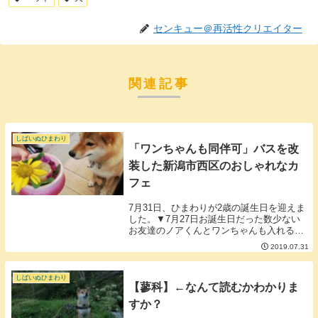
センキュー＠再活性クリエイター
関連記事
しばいぬひまわり
「ワンちゃんも同伴可」バスを改
装した新潟市西区のおしゃれなカ
フェ
7月31日、ひまわりが2歳の誕生日を迎えま
した。▼7月27日お誕生日だった数少ない
お友達のノアくんとワンちゃんも入れるカ
フェを貸し切りにして一緒にお祝い。▼特
2019.07.31
別にケーキを持ち込ませていただきまして
▼二人とも釘付け一瞬でたいらげました。
外でも...
しばいぬひまわり
【蓼科】←なんて読むかわかりま
すか？