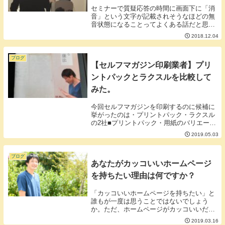
セミナーで質疑応答の時間に画面下に「消
音」という文字が記載されそうなほどの無
音状態になることってよくある話だと思い
ますが凄くもったいないことをしていると
2018.12.04
思うんですよね。■セミナーの内容は良く
も悪くも建前が含まれる。いくら丸裸にし
ますと謳って...
ブログ
【セルフマガジン印刷業者】プリ
ントパックとラクスルを比較して
みた。
今回セルフマガジンを印刷するのに候補に
挙がったのは・プリントパック・ラクスル
の2社■プリントパック・用紙のバリエーシ
ョンが多い・自社工場にて印刷・紙の供給
2019.05.03
が不安定（2018年4月）・データを送って
から印刷までがスマート・料金表が税込み
価格表...
ブログ
あなたがカッコいいホームページ
を持ちたい理由は何ですか？
「カッコいいホームページを持ちたい」と
誰もが一度は思うことではないでしょう
か。ただ、ホームページがカッコいいだけ
であなたは本当に満足するのでしょうか。
2019.03.16