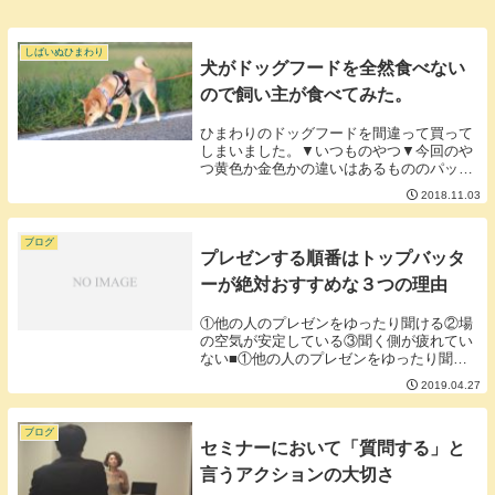
しばいぬひまわり
犬がドッグフードを全然食べない
ので飼い主が食べてみた。
ひまわりのドッグフードを間違って買って
しまいました。▼いつものやつ▼今回のや
つ黄色か金色かの違いはあるもののパッケ
ージが激似。黄色と金色でカロリーオフか
2018.11.03
そうでないかの違いがあります。まぁ、ひ
まわり最近太ってきたしダイエット食でも
いいんじゃな...
ブログ
プレゼンする順番はトップバッタ
ーが絶対おすすめな３つの理由
①他の人のプレゼンをゆったり聞ける②場
の空気が安定している③聞く側が疲れてい
ない■①他の人のプレゼンをゆったり聞け
るほかの人もプレゼンをする場合自分の番
2019.04.27
が終わらないと心のソワソワはなかなかお
さまらないものです。早く自分の番を終わ
らせてしまい...
ブログ
セミナーにおいて「質問する」と
言うアクションの大切さ