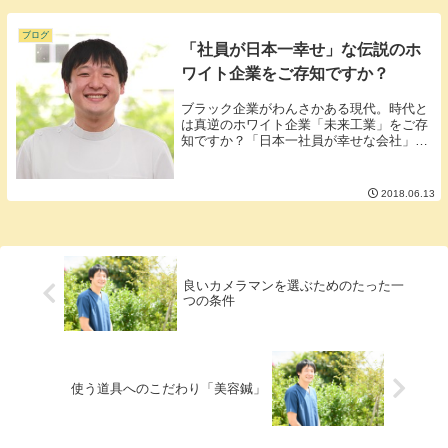
確かにカッコいいホームページは目を惹か
れるものですがそのホームページがしっか
り目的として機...
ブログ
「社員が日本一幸せ」な伝説のホ
ワイト企業をご存知ですか？
ブラック企業がわんさかある現代。時代と
は真逆のホワイト企業「未来工業」をご存
知ですか？「日本一社員が幸せな会社」と
自称するほどのホワイト企業【何がホワイ
トなのかと言うと】・年間休日約140日・
その他に有給休暇最大40日・一日の労働時
2018.06.13
間7時間...
良いカメラマンを選ぶためのたった一
つの条件
使う道具へのこだわり「美容鍼」