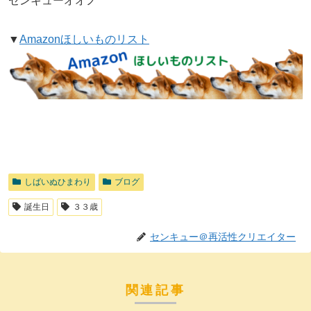
センキューオオノ
▼
Amazonほしいものリスト
しばいぬひまわり
ブログ
誕生日
３３歳
センキュー＠再活性クリエイター
関連記事