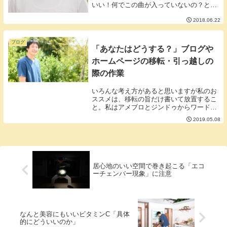
いい！何でこの曲が入っていないの？とい
う意見も大いにあると思いますが私の中で
2018.06.22
思い出となる曲を断腸の思いでランキング
しました。第5位 バラムガーデン（FF8）
第4位...
ブログ
「あなたはどうする？」ブログや
ホームページの移転・引っ越しの
際の作業
いろんな考え方があると思いますが私のお
ススメは、移転の旨だけ書いて放置するこ
と。私はアメブロとジンドゥからワードプ
レスに引っ越しましたがアメブロもジンド
2019.05.08
ゥもワードプレスに移転する旨を書いて放
置してきました。■消したり、転載はしな
いの？サービ...
居心地のいい空間で巻き起こる「エコ
ーチェンバー現象」に注意
なんと美容にもいいビタミンC「具体
的にどういいのか」