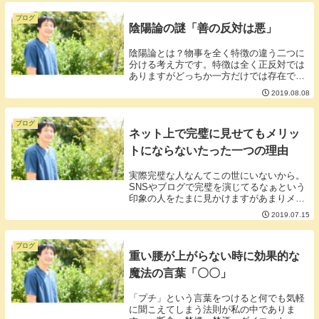
ブログ
陰陽論の謎「善の反対は悪」
陰陽論とは？物事を全く特徴の違う二つに
分ける考え方です。特徴は全く正反対では
ありますがどっちか一方だけでは存在でき
ずお互いは助け合いながらバランスを取っ
2019.08.08
ています。例えば背が高い人は背が低い人
がいて初めて背が高いかどうかがわかりま
す。背が高い...
ブログ
ネット上で完璧に見せてもメリッ
トにならないたった一つの理由
実際完璧な人なんてこの世にいないから。
SNSやブログで完璧を演じてるなぁという
印象の人をたまに見かけますがあまりメリ
ットはないと思います。これは個人的な感
2019.07.15
情ですが失敗だったり悩んでいたりうまく
いかないことだったりそういう部分が垣間
見える人間...
ブログ
重い腰が上がらない時に効果的な
魔法の言葉「〇〇」
「プチ」という言葉をつけると何でも気軽
に聞こえてしまう法則が私の中でありま