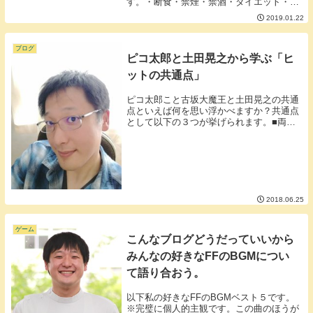
す。・断食・禁煙・禁酒・ダイエット・無
職なんだか重たそうだったりなんだかつら
2019.01.22
そうに聞こえるワードですがワードの頭に
「プチ」をつけてみてください。・プチ断
食・プチ禁煙・...
ブログ
ピコ太郎と土田晃之から学ぶ「ヒ
ットの共通点」
ピコ太郎こと古坂大魔王と土田晃之の共通
点といえば何を思い浮かべますか？共通点
として以下の３つが挙げられます。■両方
ともボキャブラ天国という番組に出てい
た。■ボキャブラ天国の放送していた当初
は二人ともあまりパッとしなかった。■も
ともとグループ...
2018.06.25
ゲーム
こんなブログどうだっていいから
みんなの好きなFFのBGMについ
て語り合おう。
以下私の好きなFFのBGMベスト５です。
※完璧に個人的主観です。この曲のほうが