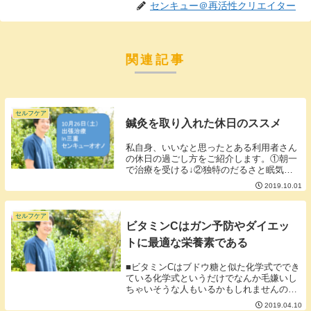
センキュー＠再活性クリエイター
関連記事
セルフケア
鍼灸を取り入れた休日のススメ
私自身、いいなと思ったとある利用者さん
の休日の過ごし方をご紹介します。①朝一
で治療を受ける↓②独特のだるさと眠気が
来る↓③昼寝をする↓④元気に活動できる独
2019.10.01
特のだるさはカラダを休ませるための脳か
らの指令といわれています。寝ている間に
傷ついた組...
セルフケア
ビタミンCはガン予防やダイエッ
トに最適な栄養素である
■ビタミンCはブドウ糖と似た化学式ででき
ている化学式というだけでなんか毛嫌いし
ちゃいそうな人もいるかもしれませんので
簡単にいうとブドウ糖とビタミンCはそっ
2019.04.10