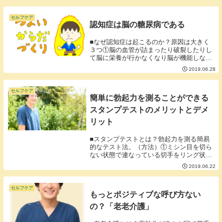
くりな形をしているということです。ブド
ウ糖はガン細胞の大好物なのですがビタミ
ンCと形が...
セルフケア
認知症は脳の糖尿病である
■なぜ認知症は起こるのか？原因は大きく
３つ①脳の血管が詰まったり破裂したりし
て脳に栄養が行かなくなり脳が機能しなく
なる。②脳にゴミが付着して脳が機能しな
2019.06.28
くなる。③脳が老朽化することで脳が機能
しなくなる。①、②、③に共通することと
して脳に余計...
セルフケア
簡単に勃起力を測ることができる
スタンプテストのメリットとデメ
リット
■スタンプテストとは？勃起力を測る簡易
的なテスト法。（方法）①ミシン目を切ら
ない状態で連なっている切手をリング状に
して陰茎にピッタリと巻き付け止める。②
2019.06.22
朝を待つ③いわゆる「朝立ち」で切手のミ
シン目が切れていれば勃起力は正常以上だ
といえる。ス...
セルフケア
もっとポジティブな呼び方ない
の？「老老介護」