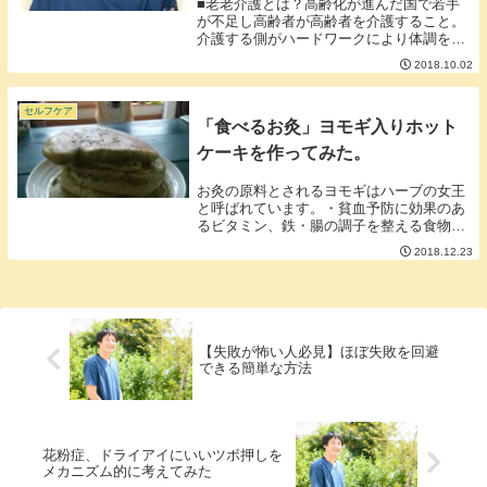
■老老介護とは？高齢化が進んだ国で若手
が不足し高齢者が高齢者を介護すること。
介護する側がハードワークにより体調を崩
し共倒れとなるリスクが考えられる。高齢
2018.10.02
化に拍車がかかる日本では避けることがで
きない問題。「老老介護」がポジティブな
意味で使われ...
セルフケア
「食べるお灸」ヨモギ入りホット
ケーキを作ってみた。
お灸の原料とされるヨモギはハーブの女王
と呼ばれています。・貧血予防に効果のあ
るビタミン、鉄・腸の調子を整える食物繊
維・塩分の撮りすぎにいいとされるカリウ
2018.12.23
ムなどなど、嬉しい効果が期待できる成分
が豊富です。今日はヨモギを使ったホット
ケーキを作っ...
【失敗が怖い人必見】ほぼ失敗を回避
できる簡単な方法
花粉症、ドライアイにいいツボ押しを
メカニズム的に考えてみた