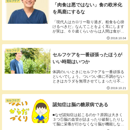
セルフケア
「肉食は悪ではない」食の欧米化
を馬鹿にするな
「現代人はカロリー取り過ぎ。粗食を心掛
けるべきだ」なんてことをよく耳にします
が実は、６０歳くらいからは人間は食が細
くなるためある程度は肉を食べた方がアク
2018.10.04
ティブな生活が楽しめるといったデータが
出ています。高齢者が肉を食べるといい理
由は大きく３...
セルフケア
セルフケアを一番頑張ったほうが
いい時期はいつか
体調のいいときにセルフケアを一番頑張る
といいでしょう。ついつい体に不調がない
ときはカラダを無理させてしまったり不調
の自覚がないのでセルフケアをサボったり
2019.10.21
しがちです。体感ではありますがカラダが
不調になってからセルフケアを始めるより
カラダが元気...
セルフケア
認知症は脳の糖尿病である
■なぜ認知症は起こるのか？原因は大きく
３つ①脳の血管が詰まったり破裂したりし
て脳に栄養が行かなくなり脳が機能しなく
なる。②脳にゴミが付着して脳が機能しな