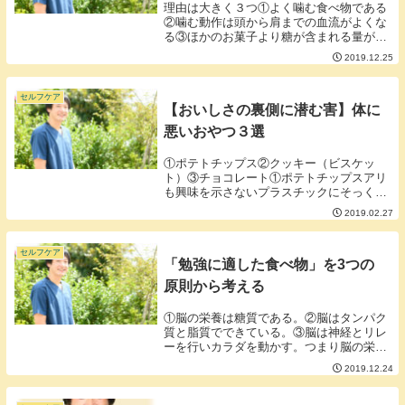
理由は大きく３つ①よく噛む食べ物である
②噛む動作は頭から肩までの血流がよくな
る③ほかのお菓子より糖が含まれる量が少
ない■①よく噛む食べ物である「噛む」こ
2019.12.25
とは消化の一部分といえます。消化はリラ
ックスした状態で行われるので噛むことに
より落ち着い...
セルフケア
【おいしさの裏側に潜む害】体に
悪いおやつ３選
①ポテトチップス②クッキー（ビスケッ
ト）③チョコレート①ポテトチップスアリ
も興味を示さないプラスチックにそっくり
な構造を持ついかにも体に悪そうな油「食
2019.02.27
べるプラスチック」ことトランス脂肪酸。
食べることで体を老化させ発がん性もある
「炭水化物の燃...
セルフケア
「勉強に適した食べ物」を3つの
原則から考える
①脳の栄養は糖質である。②脳はタンパク
質と脂質でできている。③脳は神経とリレ
ーを行いカラダを動かす。つまり脳の栄養
「糖質」を含む食べ物脳の材料「タンパク
2019.12.24
質、脂質」を含む食べ物脳と神経のリレー
を滑らかにする食べ物以上を満たす食べ物
が受験に適し...