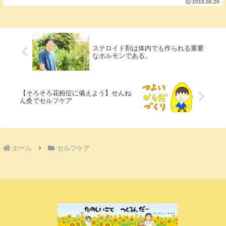
2019.06.28
くなる。③脳が老朽化することで脳が機能
しなくなる。①、②、③に共通することと
して脳に余計...
ステロイド剤は体内でも作られる重要
なホルモンである。
【そろそろ花粉症に備えよう】せんね
ん灸でセルフケア
ホーム
セルフケア