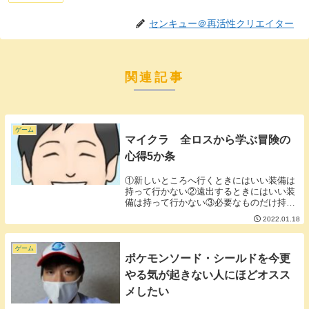
センキュー＠再活性クリエイター
関連記事
ゲーム
マイクラ 全ロスから学ぶ冒険の
心得5か条
①新しいところへ行くときにはいい装備は
持って行かない②遠出するときにはいい装
備は持って行かない③必要なものだけ持っ
ていく④収穫があったら無理せず引き返す
2022.01.18
⑤疲れてるときはやらない■①新しいとこ
ろへ行くときにはいい装備は持って行かな
い新しいとこ...
ゲーム
ポケモンソード・シールドを今更
やる気が起きない人にほどオスス
メしたい