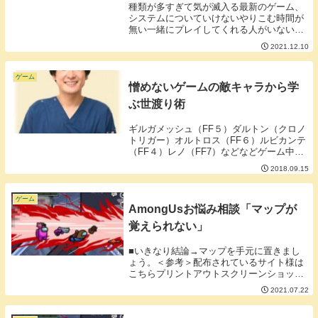
種類が多すぎて気が滅入る最新のゲーム、
システムについていけないやりこむ時間が
無い一緒にプレイしてくれる人がいないだ
から今更ポケモンなんてやる気起きない
2021.12.10
よ。こんな人にこそポケモンソード・シー
ルドはおススメです。1つずつ解説してい
こうと思います...
ゲーム
憎めないゲームの敵キャラから学
ぶ世渡り術
ギルガメッシュ（FF５）ダルトン（クロノ
トリガー）オルトロス（FF６）ルビカンテ
（FF４）レノ（FF7）などなどゲーム中に
は敵なんだけど紳士だったり、なんかコミ
2018.09.15
カルだったりするキャラクターが登場しま
す。「敵なのに憎めないキャラ」ゲームに
登場...
ゲーム
AmongUsお悩み相談「マップが
覚えられない」
■いきなり結論→マップを手元に置きまし
ょう。＜参考＞配布されているサイト様は
こちらプリントアウトスクリーンショット
などなどをして手元に用意しましょう。セ
2021.07.22
ンキューが今ハマっているゲーム
「AmongUs」とても面白いのですが始め