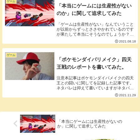
たばかりの方にま...
ゲーム
「本当にゲームには生産性がない
のか」に関して追求してみた
「ゲームは生産性がない」なんていうこと
が以前からずっとささやかれているのです
が果たして本当にそうなのでしょうか？と
いうことについて私はしばしば研究してい
2021.08.18
ます。今日もゲームの生産性に関してお話
ししたいと思います。情報交換は対等な立
場でしか成立...
ゲーム
「ポケモンダイパリメイク」四天
王戦のレポートを書いてみた。
注意本記事はポケモンダイパメイクの四天
王との闘いに関してを記録した記事です。
ネタバレは抑えて書いていますがネタバレ
ゼロではありません。ネタバレを嫌う方は
2021.11.29
ブラウザの戻るボタンを押してください。-
--------------四天王１人目相手ポケ...
「本当にゲームには生産性がないの
か」に関して追求してみた