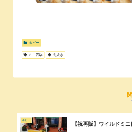
ホビー
ミニ四駆
肉抜き
ホビー
【祝再販】ワイルドミニ