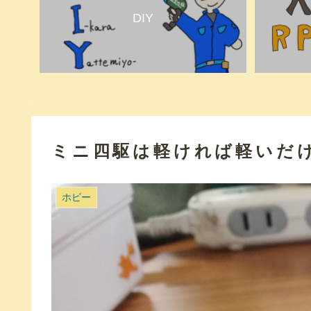
DIY
ミニ四駆は軽ければ軽いだ
ホビー